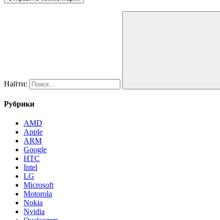
Найти:
Рубрики
AMD
Apple
ARM
Google
HTC
Intel
LG
Microsoft
Motorola
Nokia
Nvidia