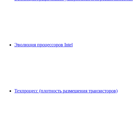
Эволюция процессоров Intel
Техпроцесс (плотность размещения транзисторов)