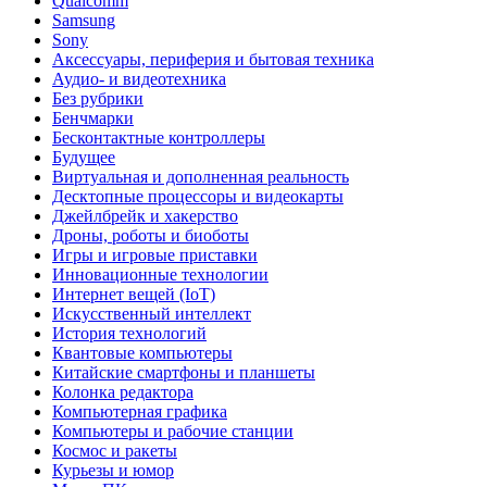
Qualcomm
Samsung
Sony
Аксессуары, периферия и бытовая техника
Аудио- и видеотехника
Без рубрики
Бенчмарки
Бесконтактные контроллеры
Будущее
Виртуальная и дополненная реальность
Десктопные процессоры и видеокарты
Джейлбрейк и хакерство
Дроны, роботы и биоботы
Игры и игровые приставки
Инновационные технологии
Интернет вещей (IoT)
Искусственный интеллект
История технологий
Квантовые компьютеры
Китайские смартфоны и планшеты
Колонка редактора
Компьютерная графика
Компьютеры и рабочие станции
Космос и ракеты
Курьезы и юмор