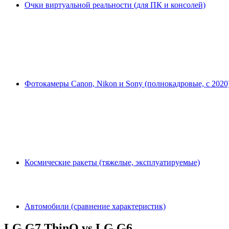
Очки виртуальной реальности (для ПК и консолей)
Фотокамеры Canon, Nikon и Sony (полнокадровые, с 2020
Космические ракеты (тяжелые, эксплуатируемые)
Автомобили (сравнение характеристик)
LG G7 ThinQ vs LG G6