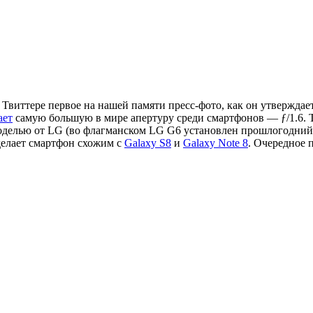
в Твиттере первое на нашей памяти пресс-фото, как он утвержда
ает
самую большую в мире апертуру среди смартфонов — ƒ/1.6. 
делью от LG (во флагманском LG G6 установлен прошлогодний пр
 делает смартфон схожим с
Galaxy S8
и
Galaxy Note 8
. Очередное 