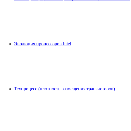
Эволюция процессоров Intel
Техпроцесс (плотность размещения транзисторов)