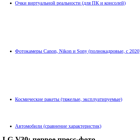
Очки виртуальной реальности (для ПК и консолей)
Фотокамеры Canon, Nikon и Sony (полнокадровые, с 2020
Космические ракеты (тяжелые, эксплуатируемые)
Автомобили (сравнение характеристик)
LG V30: первое пресс-фото