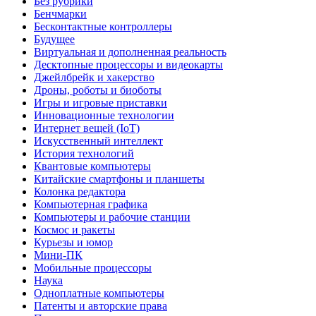
Без рубрики
Бенчмарки
Бесконтактные контроллеры
Будущее
Виртуальная и дополненная реальность
Десктопные процессоры и видеокарты
Джейлбрейк и хакерство
Дроны, роботы и биоботы
Игры и игровые приставки
Инновационные технологии
Интернет вещей (IoT)
Искусственный интеллект
История технологий
Квантовые компьютеры
Китайские смартфоны и планшеты
Колонка редактора
Компьютерная графика
Компьютеры и рабочие станции
Космос и ракеты
Курьезы и юмор
Мини-ПК
Мобильные процессоры
Наука
Одноплатные компьютеры
Патенты и авторские права