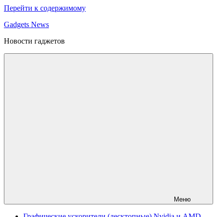
Перейти к содержимому
Gadgets News
Новости гаджетов
Меню
Графические ускорители (десктопные) Nvidia и AMD