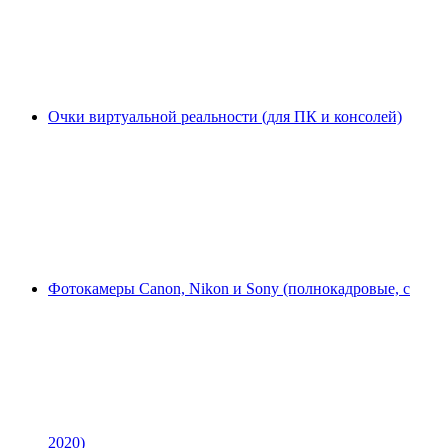
Очки виртуальной реальности (для ПК и консолей)
Фотокамеры Canon, Nikon и Sony (полнокадровые, с
2020)