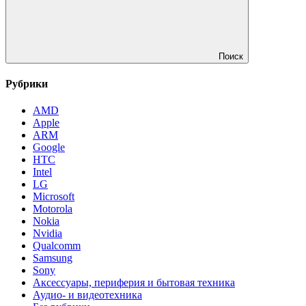
Поиск
Рубрики
AMD
Apple
ARM
Google
HTC
Intel
LG
Microsoft
Motorola
Nokia
Nvidia
Qualcomm
Samsung
Sony
Аксессуары, периферия и бытовая техника
Аудио- и видеотехника