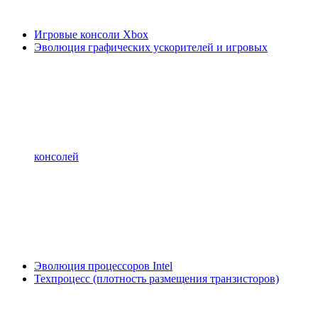
Игровые консоли Xbox
Эволюция графических ускорителей и игровых
консолей
Эволюция процессоров Intel
Техпроцесс (плотность размещения транзисторов)