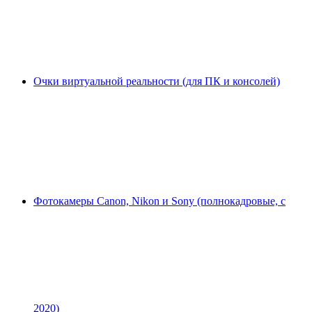
Очки виртуальной реальности (для ПК и консолей)
Фотокамеры Canon, Nikon и Sony (полнокадровые, с
2020)