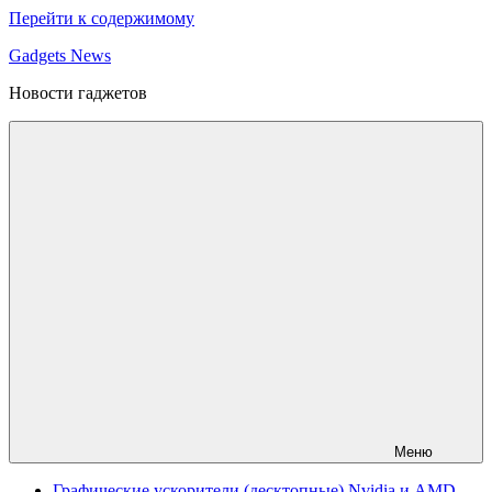
Перейти к содержимому
Gadgets News
Новости гаджетов
Меню
Графические ускорители (десктопные) Nvidia и AMD