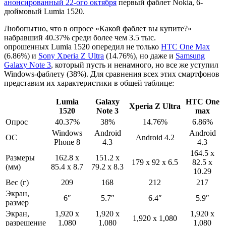
анонсированный 22-ого октября
первый фаблет Nokia, 6-
дюймовый Lumia 1520.
Любопытно, что в опросе «Какой фаблет вы купите?»
набравший 40.37% среди более чем 3.5 тыс.
опрошенных Lumia 1520 опередил не только
HTC One Max
(6.86%) и
Sony Xperia Z Ultra
(14.76%), но даже и
Samsung
Galaxy Note 3
, который пусть и ненамного, но все же уступил
Windows-фаблету (38%). Для сравнения всех этих смартфонов
представим их характеристики в общей таблице:
Lumia
Galaxy
HTC One
Xperia Z Ultra
1520
Note 3
max
Опрос
40.37%
38%
14.76%
6.86%
Windows
Android
Android
ОС
Android 4.2
Phone 8
4.3
4.3
164.5 x
Размеры
162.8 x
151.2 x
179 x 92 x 6.5
82.5 x
(мм)
85.4 x 8.7
79.2 x 8.3
10.29
Вес (г)
209
168
212
217
Экран,
6″
5.7″
6.4″
5.9″
размер
Экран,
1,920 x
1,920 x
1,920 x
1,920 x 1,080
разрешение
1,080
1,080
1,080