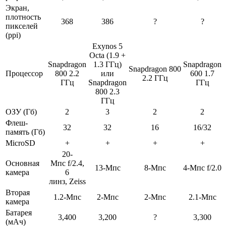
Экран,
плотность
368
386
?
?
пикселей
(ppi)
Exynos 5
Octa (1.9 +
Snapdragon
1.3 ГГц)
Snapdragon
Snapdragon 800
Процессор
800 2.2
или
600 1.7
2.2 ГГц
ГГц
Snapdragon
ГГц
800 2.3
ГГц
ОЗУ (Гб)
2
3
2
2
Флеш-
32
32
16
16/32
память (Гб)
MicroSD
+
+
+
+
20-
Основная
Мпс f/2.4,
13-Мпс
8-Мпс
4-Мпс f/2.0
камера
6
линз, Zeiss
Вторая
1.2-Мпс
2-Мпс
2-Мпс
2.1-Мпс
камера
Батарея
3,400
3,200
?
3,300
(мАч)