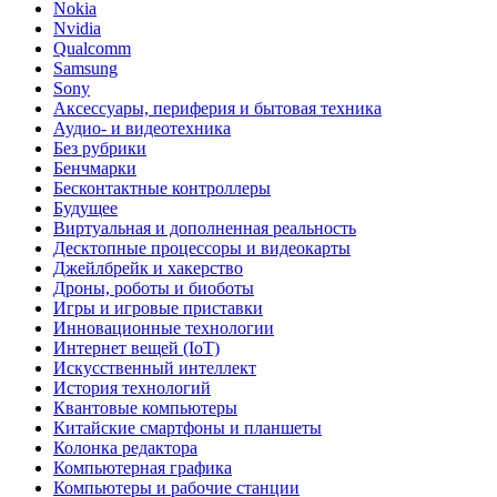
Nokia
Nvidia
Qualcomm
Samsung
Sony
Аксессуары, периферия и бытовая техника
Аудио- и видеотехника
Без рубрики
Бенчмарки
Бесконтактные контроллеры
Будущее
Виртуальная и дополненная реальность
Десктопные процессоры и видеокарты
Джейлбрейк и хакерство
Дроны, роботы и биоботы
Игры и игровые приставки
Инновационные технологии
Интернет вещей (IoT)
Искусственный интеллект
История технологий
Квантовые компьютеры
Китайские смартфоны и планшеты
Колонка редактора
Компьютерная графика
Компьютеры и рабочие станции