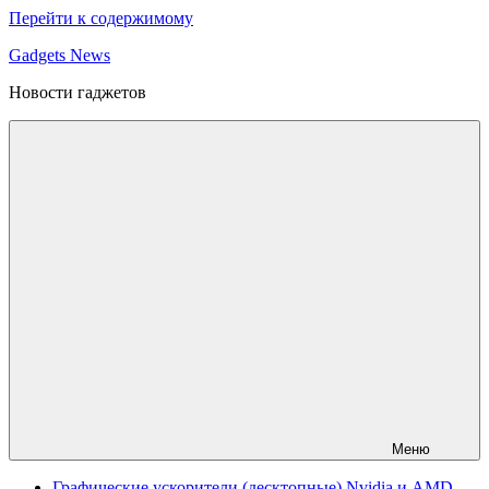
Перейти к содержимому
Gadgets News
Новости гаджетов
Меню
Графические ускорители (десктопные) Nvidia и AMD