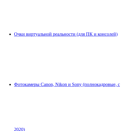
Очки виртуальной реальности (для ПК и консолей)
Фотокамеры Canon, Nikon и Sony (полнокадровые, с
2020)