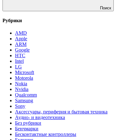
Поиск
Рубрики
AMD
Apple
ARM
Google
HTC
Intel
LG
Microsoft
Motorola
Nokia
Nvidia
Qualcomm
Samsung
Sony
Аксессуары, периферия и бытовая техника
Аудио- и видеотехника
Без рубрики
Бенчмарки
Бесконтактные контроллеры
Будущее