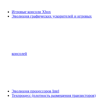
Игровые консоли Xbox
Эволюция графических ускорителей и игровых
консолей
Эволюция процессоров Intel
Техпроцесс (плотность размещения транзисторов)