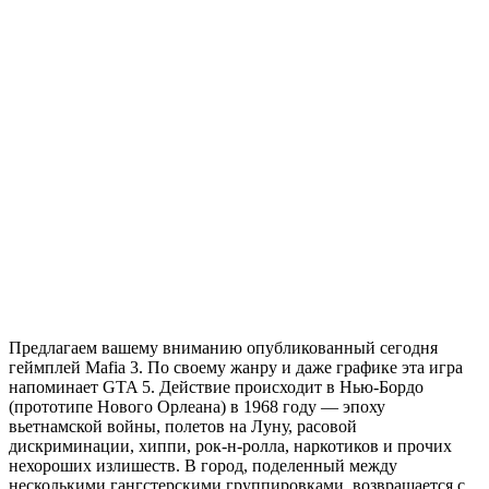
Предлагаем вашему вниманию опубликованный сегодня
геймплей Mafia 3. По своему жанру и даже графике эта игра
напоминает GTA 5. Действие происходит в Нью-Бордо
(прототипе Нового Орлеана) в 1968 году — эпоху
вьетнамской войны, полетов на Луну, расовой
дискриминации, хиппи, рок-н-ролла, наркотиков и прочих
нехороших излишеств. В город, поделенный между
несколькими гангстерскими группировками, возвращается с