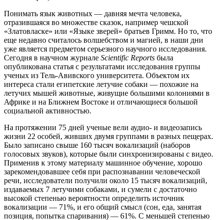
Понимать язык животных — давняя мечта человека,
отразившаяся во множестве сказок, например чешской
«Златовласке» или «Языке зверей» братьев Гримм. Но то, что
еще недавно считалось волшебством и магией, в наши дни
уже является предметом серьезного научного исследования.
Сегодня в научном журнале
Scientific Reports
была
опубликована статья с результатами исследования группы
ученых из Тель-Авивского университета. Объектом их
интереса стали египетские летучие собаки — похожие на
летучих мышей животные, живущие большими колониями в
Африке и на Ближнем Востоке и отличающиеся большой
социальной активностью.
На протяжении 75 дней ученые вели аудио- и видеозапись
жизни 22 особей, живших двумя группами в разных пещерах.
Было записано свыше 160 тысяч вокализаций (наборов
голосовых звуков), которые были синхронизированы с видео.
Применив к этому материалу машинное обучение, хорошо
зарекомендовавшее себя при распознавании человеческой
речи, исследователи получили около 15 тысяч вокализаций,
издаваемых 7 летучими собаками, и сумели с достаточно
высокой степенью вероятности определить источник
вокализации — 71%, и его общий смысл (сон, еда, занятая
позиция, попытка спаривания) — 61%. С меньшей степенью