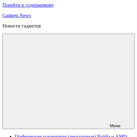
Перейти к содержимому
Gadgets News
Новости гаджетов
Меню
Графические ускорители (десктопные) Nvidia и AMD