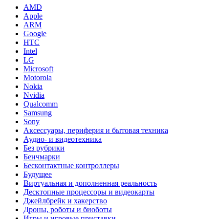
AMD
Apple
ARM
Google
HTC
Intel
LG
Microsoft
Motorola
Nokia
Nvidia
Qualcomm
Samsung
Sony
Аксессуары, периферия и бытовая техника
Аудио- и видеотехника
Без рубрики
Бенчмарки
Бесконтактные контроллеры
Будущее
Виртуальная и дополненная реальность
Десктопные процессоры и видеокарты
Джейлбрейк и хакерство
Дроны, роботы и биоботы
Игры и игровые приставки