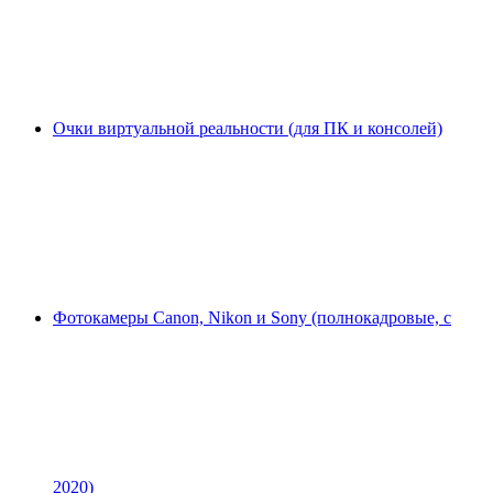
Очки виртуальной реальности (для ПК и консолей)
Фотокамеры Canon, Nikon и Sony (полнокадровые, с
2020)