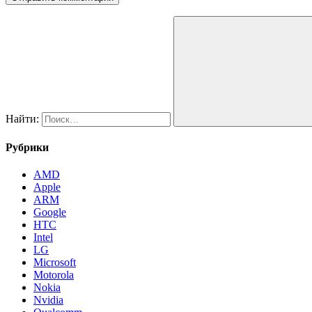
Найти:
Рубрики
AMD
Apple
ARM
Google
HTC
Intel
LG
Microsoft
Motorola
Nokia
Nvidia