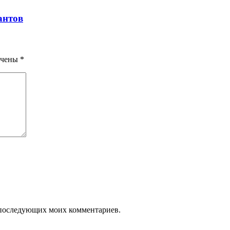
антов
ечены
*
ля последующих моих комментариев.