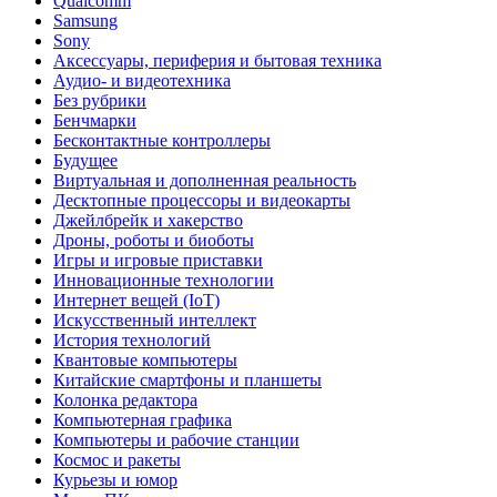
Qualcomm
Samsung
Sony
Аксессуары, периферия и бытовая техника
Аудио- и видеотехника
Без рубрики
Бенчмарки
Бесконтактные контроллеры
Будущее
Виртуальная и дополненная реальность
Десктопные процессоры и видеокарты
Джейлбрейк и хакерство
Дроны, роботы и биоботы
Игры и игровые приставки
Инновационные технологии
Интернет вещей (IoT)
Искусственный интеллект
История технологий
Квантовые компьютеры
Китайские смартфоны и планшеты
Колонка редактора
Компьютерная графика
Компьютеры и рабочие станции
Космос и ракеты
Курьезы и юмор