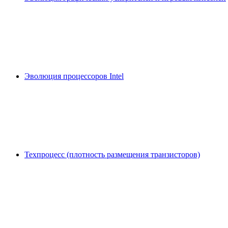
Эволюция процессоров Intel
Техпроцесс (плотность размещения транзисторов)