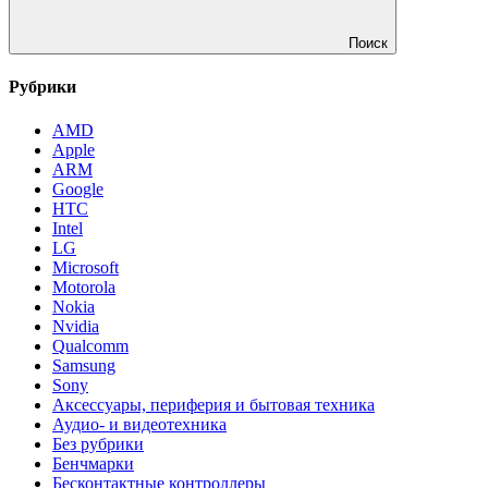
Поиск
Рубрики
AMD
Apple
ARM
Google
HTC
Intel
LG
Microsoft
Motorola
Nokia
Nvidia
Qualcomm
Samsung
Sony
Аксессуары, периферия и бытовая техника
Аудио- и видеотехника
Без рубрики
Бенчмарки
Бесконтактные контроллеры