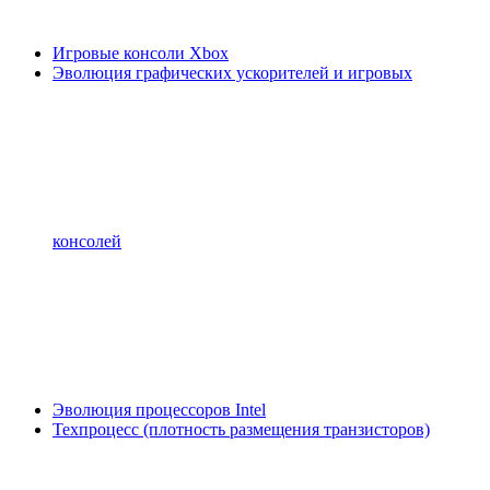
Игровые консоли Xbox
Эволюция графических ускорителей и игровых
консолей
Эволюция процессоров Intel
Техпроцесс (плотность размещения транзисторов)