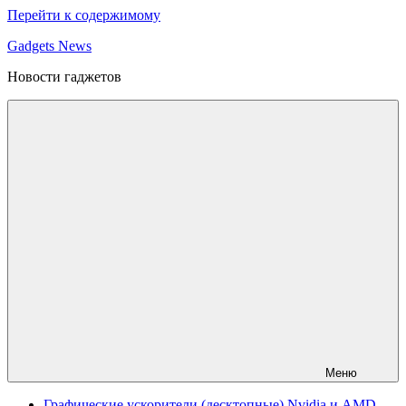
Перейти к содержимому
Gadgets News
Новости гаджетов
Меню
Графические ускорители (десктопные) Nvidia и AMD