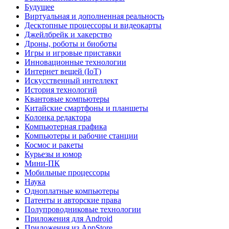
Будущее
Виртуальная и дополненная реальность
Десктопные процессоры и видеокарты
Джейлбрейк и хакерство
Дроны, роботы и биоботы
Игры и игровые приставки
Инновационные технологии
Интернет вещей (IoT)
Искусственный интеллект
История технологий
Квантовые компьютеры
Китайские смартфоны и планшеты
Колонка редактора
Компьютерная графика
Компьютеры и рабочие станции
Космос и ракеты
Курьезы и юмор
Мини-ПК
Мобильные процессоры
Наука
Одноплатные компьютеры
Патенты и авторские права
Полупроводниковые технологии
Приложения для Android
Приложения из AppStore