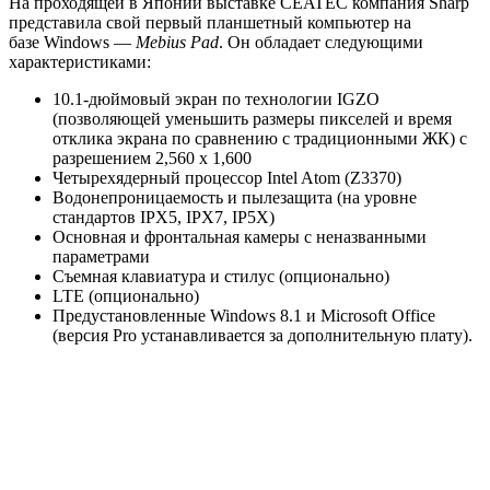
На проходящей в Японии выставке CEATEC компания Sharp
представила свой первый планшетный компьютер на
базе Windows —
Mebius Pad
. Он обладает следующими
характеристиками:
10.1-дюймовый экран по технологии IGZO
(позволяющей уменьшить размеры пикселей и время
отклика экрана по сравнению с традиционными ЖК) с
разрешением 2,560 x 1,600
Четырехядерный процессор Intel Atom (Z3370)
Водонепроницаемость и пылезащита (на уровне
стандартов IPX5, IPX7, IP5X)
Основная и фронтальная камеры с неназванными
параметрами
Съемная клавиатура и стилус (опционально)
LTE (опционально)
Предустановленные Windows 8.1 и Microsoft Office
(версия Pro устанавливается за дополнительную плату).