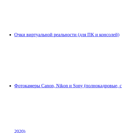
Очки виртуальной реальности (для ПК и консолей)
Фотокамеры Canon, Nikon и Sony (полнокадровые, с
2020)