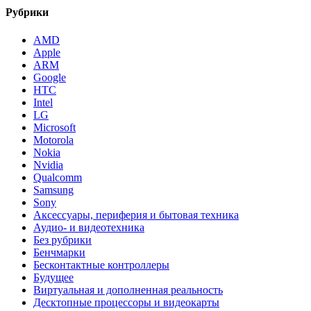
Рубрики
AMD
Apple
ARM
Google
HTC
Intel
LG
Microsoft
Motorola
Nokia
Nvidia
Qualcomm
Samsung
Sony
Аксессуары, периферия и бытовая техника
Аудио- и видеотехника
Без рубрики
Бенчмарки
Бесконтактные контроллеры
Будущее
Виртуальная и дополненная реальность
Десктопные процессоры и видеокарты