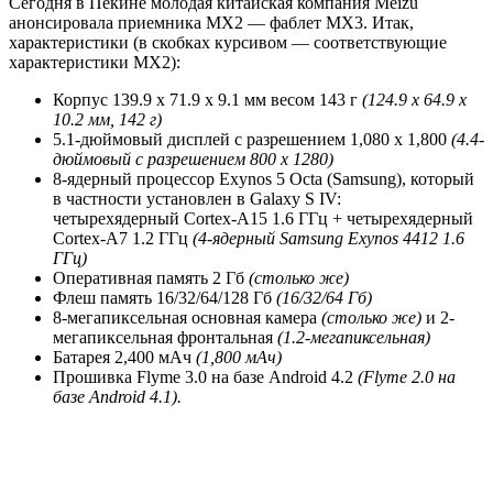
Сегодня в Пекине молодая китайская компания Meizu
анонсировала приемника MX2 — фаблет MX3. Итак,
характеристики (в скобках курсивом — соответствующие
характеристики MX2):
Корпус 139.9 x 71.9 x 9.1 мм весом 143 г
(124.9 x 64.9 x
10.2 мм, 142 г)
5.1-дюймовый дисплей с разрешением 1,080 x 1,800
(4.4-
дюймовый с разрешением 800 x 1280)
8-ядерный процессор Exynos 5 Octa (Samsung), который
в частности установлен в Galaxy S IV:
четырехядерный Cortex-A15 1.6 ГГц + четырехядерный
Cortex-A7 1.2 ГГц
(4-ядерный Samsung Exynos 4412
1.6
ГГц)
Оперативная память 2 Гб
(столько же)
Флеш память 16/32/64/128 Гб
(16/32/64 Гб)
8-мегапиксельная основная камера
(столько же)
и 2-
мегапиксельная фронтальная
(1.2-мегапиксельная)
Батарея 2,400 мАч
(1,800 мАч)
Прошивка Flyme 3.0 на базе Android 4.2
(Flyme 2.0 на
базе Android 4.1).