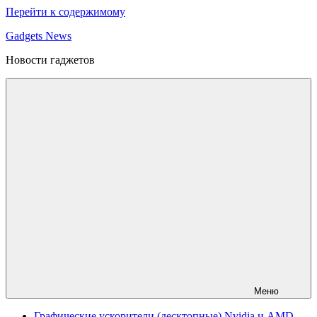
Перейти к содержимому
Gadgets News
Новости гаджетов
Меню
Графические ускорители (десктопные) Nvidia и AMD