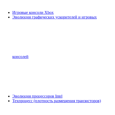
Игровые консоли Xbox
Эволюция графических ускорителей и игровых
консолей
Эволюция процессоров Intel
Техпроцесс (плотность размещения транзисторов)