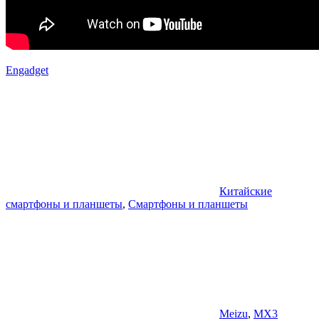
Engadget
Китайские
смартфоны и планшеты
,
Смартфоны и планшеты
Meizu
,
MX3