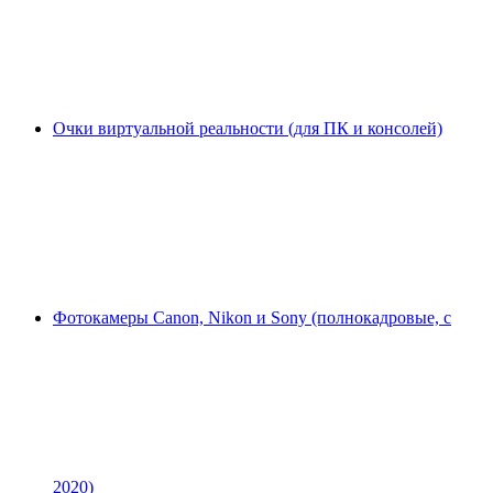
Очки виртуальной реальности (для ПК и консолей)
Фотокамеры Canon, Nikon и Sony (полнокадровые, с
2020)