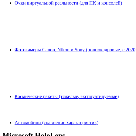
Очки виртуальной реальности (для ПК и консолей)
Фотокамеры Canon, Nikon и Sony (полнокадровые, с 2020
Космические ракеты (тяжелые, эксплуатируемые)
Автомобили (сравнение характеристик)
Microsoft HoloLens