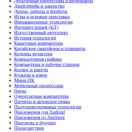
Десктопные процессоры и видеокарты
Джейлбрейк и хакерство
Дроны, роботы и биоботы
Игры и игровые приставки
Инновационные технологии
Интернет вещей (IoT)
Искусственный интеллект
История технологий
Квантовые компьютеры
Китайские смартфоны и планшеты
Колонка редактора
Компьютерная графика
Компьютеры и рабочие станции
Космос и ракеты
Курьезы и юмор
Мини-ПК
Мобильные процессоры
Наука
Одноплатные компьютеры
Патенты и авторские права
Полупроводниковые технологии
Приложения для Android
Приложения из AppStore
Прогнозы и будущее
Происшествия