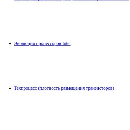
Эволюция процессоров Intel
Техпроцесс (плотность размещения транзисторов)