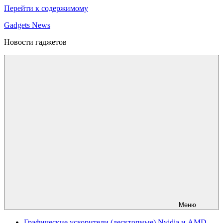
Перейти к содержимому
Gadgets News
Новости гаджетов
Меню
Графические ускорители (десктопные) Nvidia и AMD