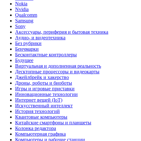
Nokia
Nvidia
Qualcomm
Samsung
Sony
Аксессуары, периферия и бытовая техника
Аудио- и видеотехника
Без рубрики
Бенчмарки
Бесконтактные контроллеры
Будущее
Виртуальная и дополненная реальность
Десктопные процессоры и видеокарты
Джейлбрейк и хакерство
Дроны, роботы и биоботы
Игры и игровые приставки
Инновационные технологии
Интернет вещей (IoT)
Искусственный интеллект
История технологий
Квантовые компьютеры
Китайские смартфоны и планшеты
Колонка редактора
Компьютерная графика
Компьютеры и рабочие станции