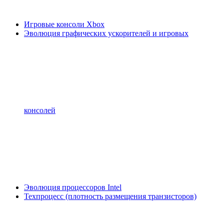
Игровые консоли Xbox
Эволюция графических ускорителей и игровых
консолей
Эволюция процессоров Intel
Техпроцесс (плотность размещения транзисторов)