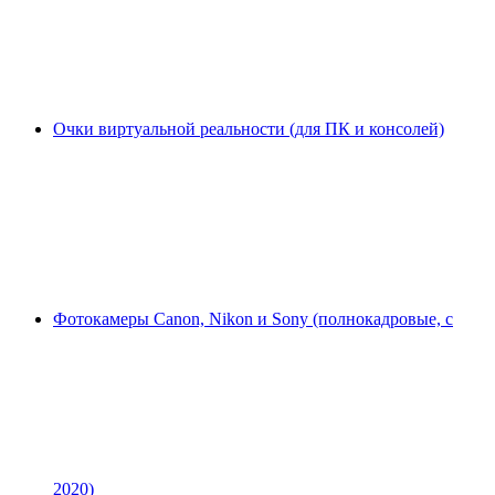
Очки виртуальной реальности (для ПК и консолей)
Фотокамеры Canon, Nikon и Sony (полнокадровые, с
2020)