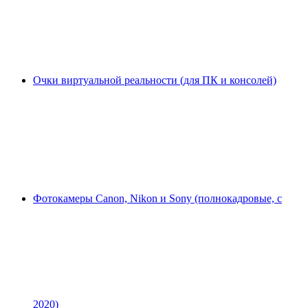
Очки виртуальной реальности (для ПК и консолей)
Фотокамеры Canon, Nikon и Sony (полнокадровые, с
2020)