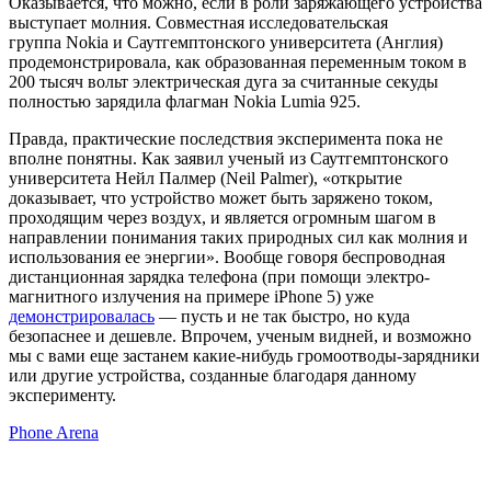
Оказывается, что можно, если в роли заряжающего устройства
выступает молния. Совместная исследовательская
группа Nokia и Саутгемптонского университета (Англия)
продемонстрировала, как образованная переменным током в
200 тысяч вольт электрическая дуга за считанные секуды
полностью зарядила флагман Nokia Lumia 925.
Правда, практические последствия эксперимента пока не
вполне понятны. Как заявил ученый из Саутгемптонского
университета Нейл Палмер (Neil Palmer), «открытие
доказывает, что устройство может быть заряжено током,
проходящим через воздух, и является огромным шагом в
направлении понимания таких природных сил как молния и
использования ее энергии». Вообще говоря беспроводная
дистанционная зарядка телефона (при помощи электро-
магнитного излучения на примере iPhone 5) уже
демонстрировалась
— пусть и не так быстро, но куда
безопаснее и дешевле. Впрочем, ученым видней, и возможно
мы с вами еще застанем какие-нибудь громоотводы-зарядники
или другие устройства, созданные благодаря данному
эксперименту.
Phone Arena