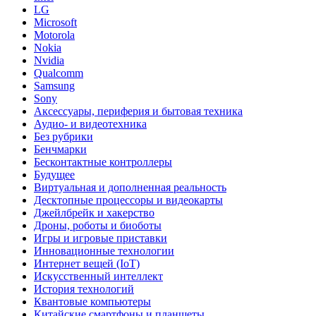
LG
Microsoft
Motorola
Nokia
Nvidia
Qualcomm
Samsung
Sony
Аксессуары, периферия и бытовая техника
Аудио- и видеотехника
Без рубрики
Бенчмарки
Бесконтактные контроллеры
Будущее
Виртуальная и дополненная реальность
Десктопные процессоры и видеокарты
Джейлбрейк и хакерство
Дроны, роботы и биоботы
Игры и игровые приставки
Инновационные технологии
Интернет вещей (IoT)
Искусственный интеллект
История технологий
Квантовые компьютеры
Китайские смартфоны и планшеты