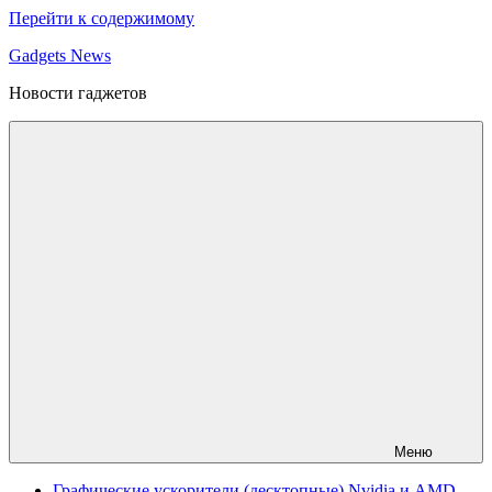
Перейти к содержимому
Gadgets News
Новости гаджетов
Меню
Графические ускорители (десктопные) Nvidia и AMD