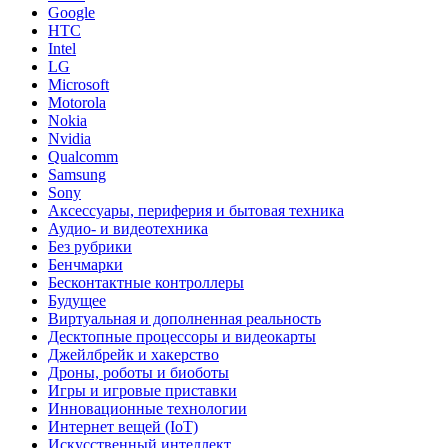
Google
HTC
Intel
LG
Microsoft
Motorola
Nokia
Nvidia
Qualcomm
Samsung
Sony
Аксессуары, периферия и бытовая техника
Аудио- и видеотехника
Без рубрики
Бенчмарки
Бесконтактные контроллеры
Будущее
Виртуальная и дополненная реальность
Десктопные процессоры и видеокарты
Джейлбрейк и хакерство
Дроны, роботы и биоботы
Игры и игровые приставки
Инновационные технологии
Интернет вещей (IoT)
Искусственный интеллект