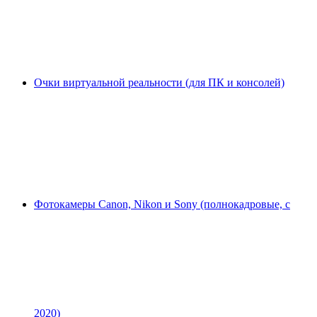
Очки виртуальной реальности (для ПК и консолей)
Фотокамеры Canon, Nikon и Sony (полнокадровые, с
2020)