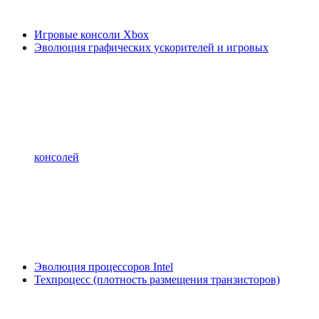
Игровые консоли Xbox
Эволюция графических ускорителей и игровых
консолей
Эволюция процессоров Intel
Техпроцесс (плотность размещения транзисторов)