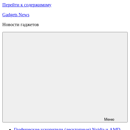
Перейти к содержимому
Gadgets News
Новости гаджетов
Меню
Графические ускорители (десктопные) Nvidia и AMD