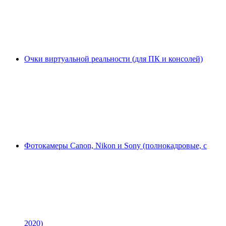
Очки виртуальной реальности (для ПК и консолей)
Фотокамеры Canon, Nikon и Sony (полнокадровые, с
2020)