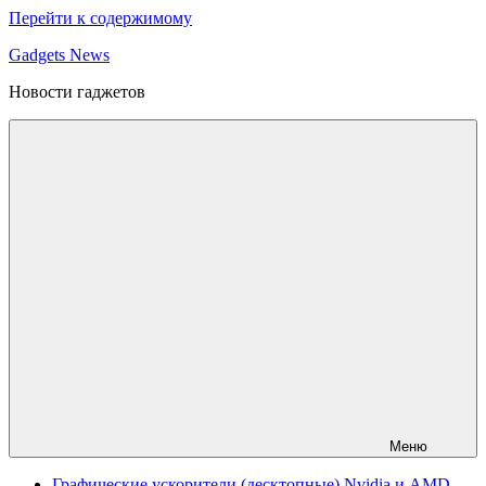
Перейти к содержимому
Gadgets News
Новости гаджетов
Меню
Графические ускорители (десктопные) Nvidia и AMD