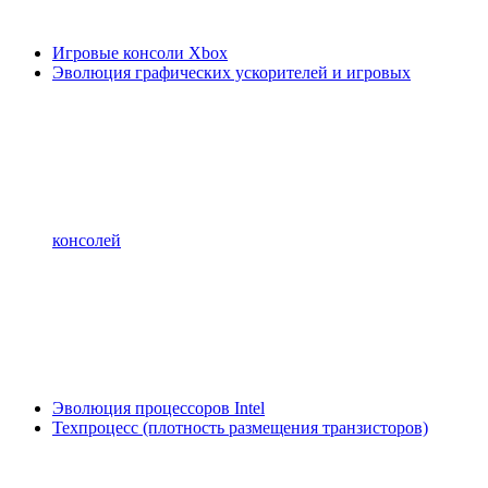
Игровые консоли Xbox
Эволюция графических ускорителей и игровых
консолей
Эволюция процессоров Intel
Техпроцесс (плотность размещения транзисторов)