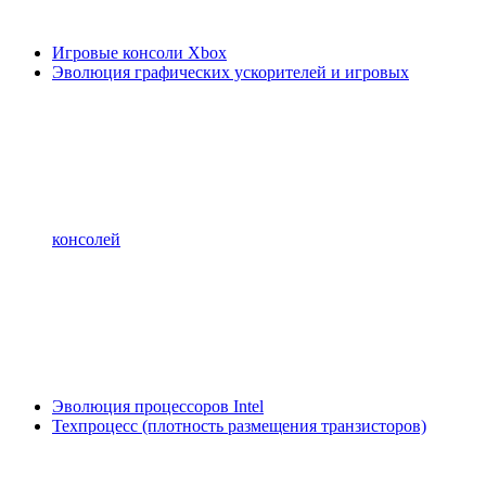
Игровые консоли Xbox
Эволюция графических ускорителей и игровых
консолей
Эволюция процессоров Intel
Техпроцесс (плотность размещения транзисторов)