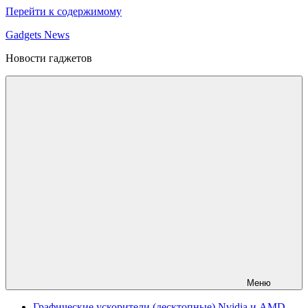
Перейти к содержимому
Gadgets News
Новости гаджетов
Меню
Графические ускорители (десктопные) Nvidia и AMD