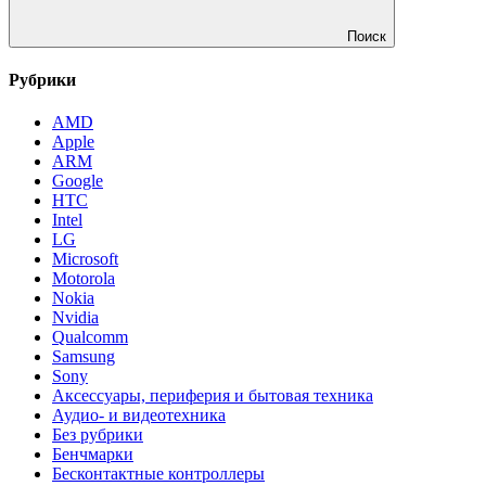
Поиск
Рубрики
AMD
Apple
ARM
Google
HTC
Intel
LG
Microsoft
Motorola
Nokia
Nvidia
Qualcomm
Samsung
Sony
Аксессуары, периферия и бытовая техника
Аудио- и видеотехника
Без рубрики
Бенчмарки
Бесконтактные контроллеры