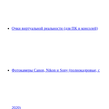
Очки виртуальной реальности (для ПК и консолей)
Фотокамеры Canon, Nikon и Sony (полнокадровые, с
2020)