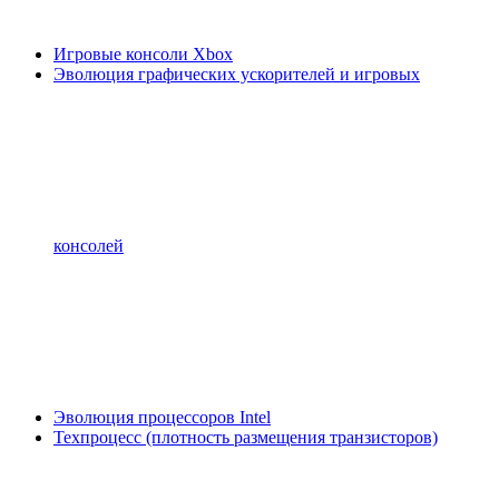
Игровые консоли Xbox
Эволюция графических ускорителей и игровых
консолей
Эволюция процессоров Intel
Техпроцесс (плотность размещения транзисторов)