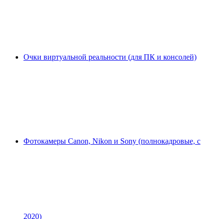
Очки виртуальной реальности (для ПК и консолей)
Фотокамеры Canon, Nikon и Sony (полнокадровые, с
2020)