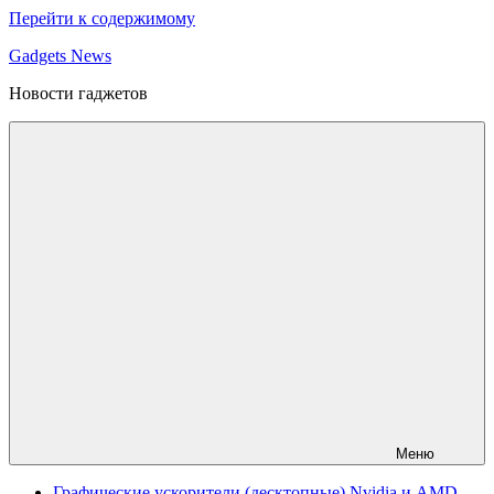
Перейти к содержимому
Gadgets News
Новости гаджетов
Меню
Графические ускорители (десктопные) Nvidia и AMD