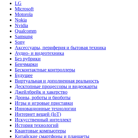
LG
Microsoft
Motorola
Nokia
Nvidia
Qualcomm
Samsung
Sony
Аксессуары, периферия и бытовая техника
Аудио- и видеотехника
Без рубрики
Бенчмарки
Бесконтактные контроллеры
Будущее
Виртуальная и дополненная реальность
Десктопные процессоры и видеокарты
Джейлбрейк и хакерство
Дроны, роботы и биоботы
Игры и игровые приставки
Инновационные технологии
Интернет вещей (IoT)
Искусственный интеллект
История технологий
Квантовые компьютеры
Китайские смартфоны и планшеты