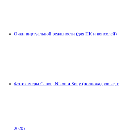
Очки виртуальной реальности (для ПК и консолей)
Фотокамеры Canon, Nikon и Sony (полнокадровые, с
2020)