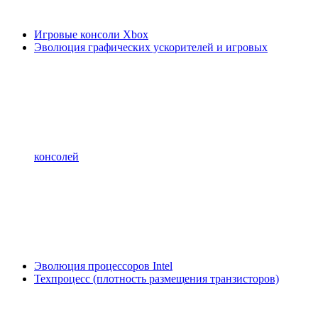
Игровые консоли Xbox
Эволюция графических ускорителей и игровых
консолей
Эволюция процессоров Intel
Техпроцесс (плотность размещения транзисторов)