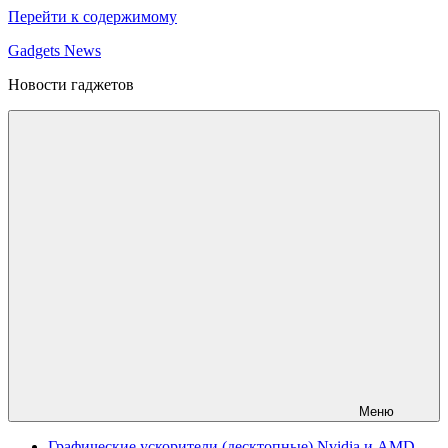
Перейти к содержимому
Gadgets News
Новости гаджетов
Меню
Графические ускорители (десктопные) Nvidia и AMD