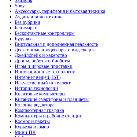
Samsung
Sony
Аксессуары, периферия и бытовая техника
Аудио- и видеотехника
Без рубрики
Бенчмарки
Бесконтактные контроллеры
Будущее
Виртуальная и дополненная реальность
Десктопные процессоры и видеокарты
Джейлбрейк и хакерство
Дроны, роботы и биоботы
Игры и игровые приставки
Инновационные технологии
Интернет вещей (IoT)
Искусственный интеллект
История технологий
Квантовые компьютеры
Китайские смартфоны и планшеты
Колонка редактора
Компьютерная графика
Компьютеры и рабочие станции
Космос и ракеты
Курьезы и юмор
Мини-ПК