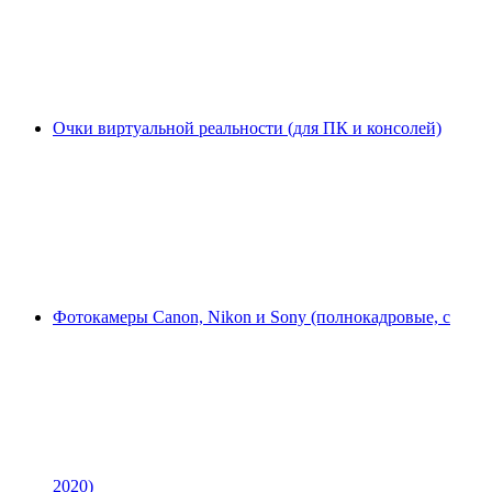
Очки виртуальной реальности (для ПК и консолей)
Фотокамеры Canon, Nikon и Sony (полнокадровые, с
2020)