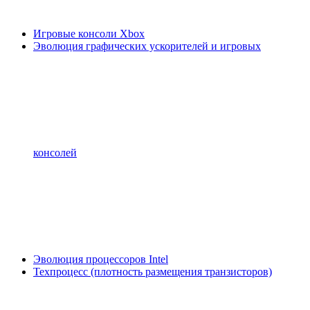
Игровые консоли Xbox
Эволюция графических ускорителей и игровых
консолей
Эволюция процессоров Intel
Техпроцесс (плотность размещения транзисторов)