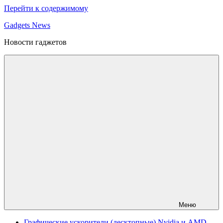
Перейти к содержимому
Gadgets News
Новости гаджетов
Меню
Графические ускорители (десктопные) Nvidia и AMD