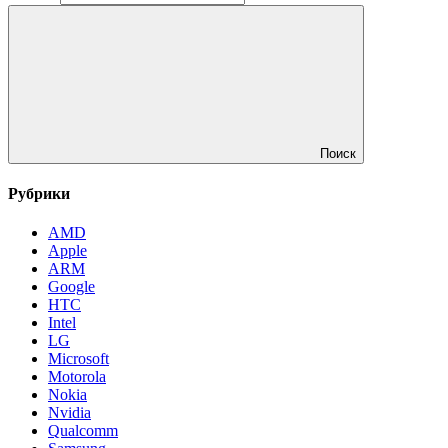
Поиск
Рубрики
AMD
Apple
ARM
Google
HTC
Intel
LG
Microsoft
Motorola
Nokia
Nvidia
Qualcomm