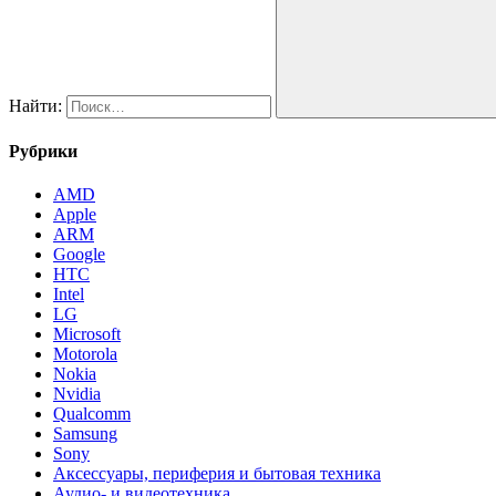
Найти:
Рубрики
AMD
Apple
ARM
Google
HTC
Intel
LG
Microsoft
Motorola
Nokia
Nvidia
Qualcomm
Samsung
Sony
Аксессуары, периферия и бытовая техника
Аудио- и видеотехника