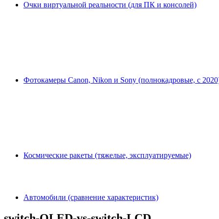
Очки виртуальной реальности (для ПК и консолей)
Фотокамеры Canon, Nikon и Sony (полнокадровые, с 2020
Космические ракеты (тяжелые, эксплуатируемые)
Автомобили (сравнение характеристик)
switch-OLED-vs-switch-LCD