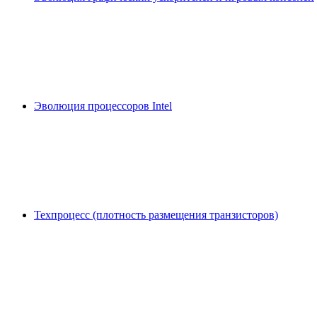
Эволюция процессоров Intel
Техпроцесс (плотность размещения транзисторов)