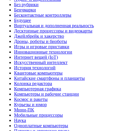
Без рубрики
Бенчмарки
Бесконтактные контроллеры
Будущее
Виртуальная и дополненная реальность
Десктопные процессоры и видеокарты
Джейлбрейк и хакерство
Дроны, роботы и биоботы
Игры и игровые приставки
Инновационные технологии
Интернет вещей (IoT)
Искусственный интеллект
История технологий
Квантовые компьютеры
Китайские смартфоны и планшеты
Колонка редактора
Компьютерная графика
Компьютеры и рабочие станции
Космос и ракеты
Курьезы и юмор
Мини-ПК
Мобильные процессоры
Наука
Одноплатные компьютеры
Патенты и авторские права