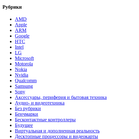
Рубрики
AMD
Apple
ARM
Google
HTC
Intel
LG
Microsoft
Motorola
Nokia
Nvidia
Qualcomm
Samsung
Sony
Аксессуары, периферия и бытовая техника
Аудио- и видеотехника
Без рубрики
Бенчмарки
Бесконтактные контроллеры
Будущее
Виртуальная и дополненная реальность
Десктопные процессоры и видеокарты