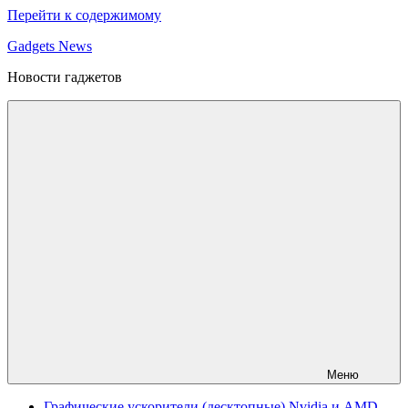
Перейти к содержимому
Gadgets News
Новости гаджетов
Меню
Графические ускорители (десктопные) Nvidia и AMD