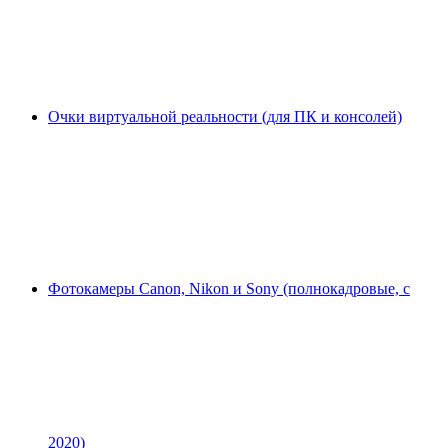
Очки виртуальной реальности (для ПК и консолей)
Фотокамеры Canon, Nikon и Sony (полнокадровые, с
2020)