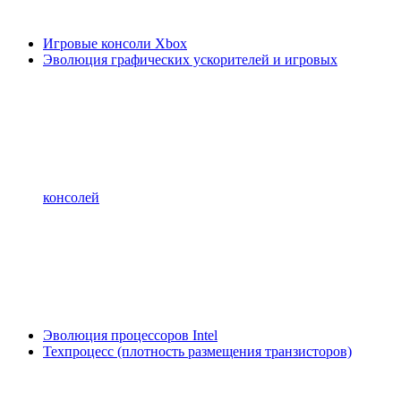
Игровые консоли Xbox
Эволюция графических ускорителей и игровых
консолей
Эволюция процессоров Intel
Техпроцесс (плотность размещения транзисторов)