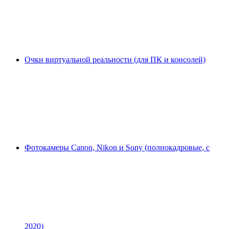
Очки виртуальной реальности (для ПК и консолей)
Фотокамеры Canon, Nikon и Sony (полнокадровые, с
2020)