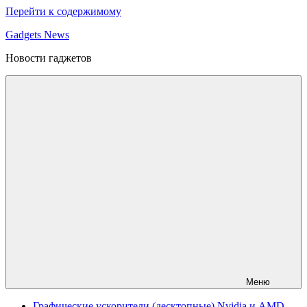
Перейти к содержимому
Gadgets News
Новости гаджетов
Меню
Графические ускорители (десктопные) Nvidia и AMD