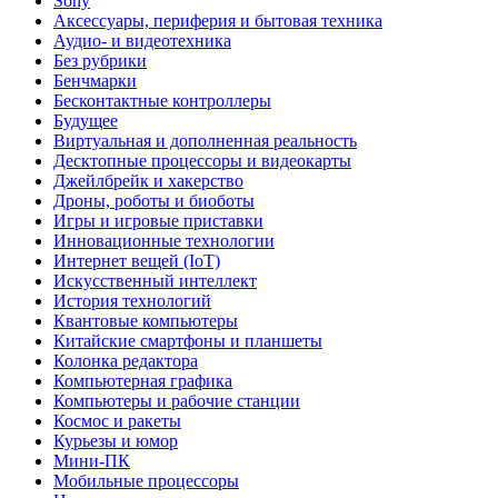
Sony
Аксессуары, периферия и бытовая техника
Аудио- и видеотехника
Без рубрики
Бенчмарки
Бесконтактные контроллеры
Будущее
Виртуальная и дополненная реальность
Десктопные процессоры и видеокарты
Джейлбрейк и хакерство
Дроны, роботы и биоботы
Игры и игровые приставки
Инновационные технологии
Интернет вещей (IoT)
Искусственный интеллект
История технологий
Квантовые компьютеры
Китайские смартфоны и планшеты
Колонка редактора
Компьютерная графика
Компьютеры и рабочие станции
Космос и ракеты
Курьезы и юмор
Мини-ПК
Мобильные процессоры