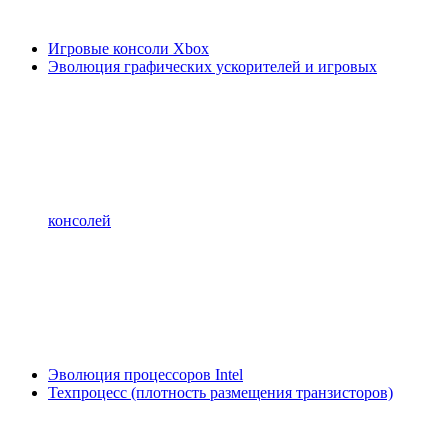
Игровые консоли Xbox
Эволюция графических ускорителей и игровых
консолей
Эволюция процессоров Intel
Техпроцесс (плотность размещения транзисторов)