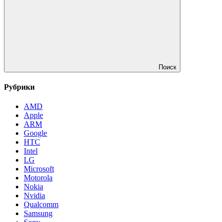
Поиск
Рубрики
AMD
Apple
ARM
Google
HTC
Intel
LG
Microsoft
Motorola
Nokia
Nvidia
Qualcomm
Samsung