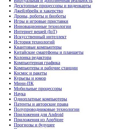
Виртуальная и дополненная реальность
Десктопные процессоры и видеокарты
Джейлбрейк и хакерство
Дроны, роботы и биоботы
Игры и игровые приставки
Инновационные технологии
Интернет вещей (IoT)
Искусственный интеллект
История технологий
Квантовые компьютеры
Китайские смартфоны и планшеты
Колонка редактора
Компьютерная графика
Компьютеры и рабочие станции
Космос и ракеты
Курьезы и юмор
Мини-ПК
Мобильные процессоры
Наука
Одноплатные компьютеры
Патенты и авторские права
Полупроводниковые технологии
Приложения для Android
Приложения из AppStore
Прогнозы и будущее