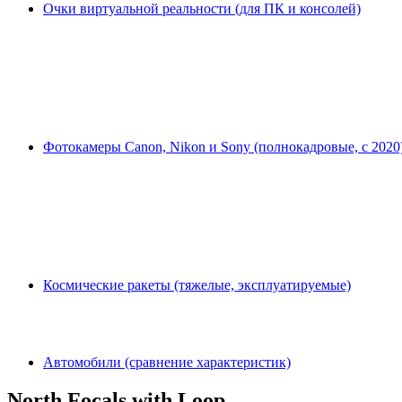
Очки виртуальной реальности (для ПК и консолей)
Фотокамеры Canon, Nikon и Sony (полнокадровые, с 2020
Космические ракеты (тяжелые, эксплуатируемые)
Автомобили (сравнение характеристик)
North Focals with Loop