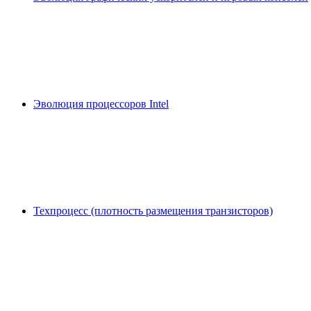
Эволюция процессоров Intel
Техпроцесс (плотность размещения транзисторов)