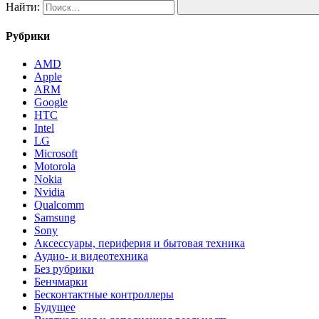
Найти:
Рубрики
AMD
Apple
ARM
Google
HTC
Intel
LG
Microsoft
Motorola
Nokia
Nvidia
Qualcomm
Samsung
Sony
Аксессуары, периферия и бытовая техника
Аудио- и видеотехника
Без рубрики
Бенчмарки
Бесконтактные контроллеры
Будущее