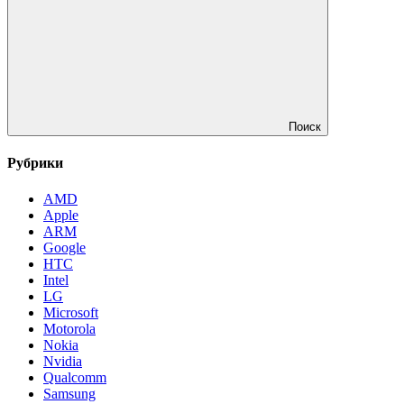
Поиск
Рубрики
AMD
Apple
ARM
Google
HTC
Intel
LG
Microsoft
Motorola
Nokia
Nvidia
Qualcomm
Samsung