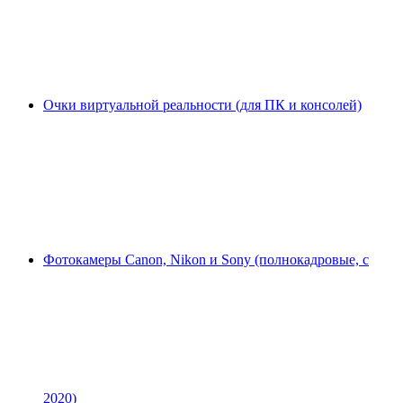
Очки виртуальной реальности (для ПК и консолей)
Фотокамеры Canon, Nikon и Sony (полнокадровые, с
2020)