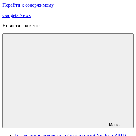
Перейти к содержимому
Gadgets News
Новости гаджетов
Меню
Графические ускорители (десктопные) Nvidia и AMD