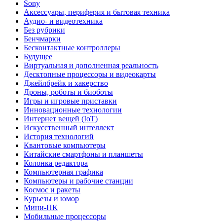
Sony
Аксессуары, периферия и бытовая техника
Аудио- и видеотехника
Без рубрики
Бенчмарки
Бесконтактные контроллеры
Будущее
Виртуальная и дополненная реальность
Десктопные процессоры и видеокарты
Джейлбрейк и хакерство
Дроны, роботы и биоботы
Игры и игровые приставки
Инновационные технологии
Интернет вещей (IoT)
Искусственный интеллект
История технологий
Квантовые компьютеры
Китайские смартфоны и планшеты
Колонка редактора
Компьютерная графика
Компьютеры и рабочие станции
Космос и ракеты
Курьезы и юмор
Мини-ПК
Мобильные процессоры