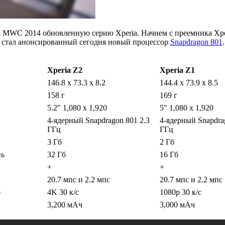
на MWC 2014 обновленную серию Xperia. Начнем с преемника Xpe
 стал анонсированный сегодня новый процессор
Snapdragon 801
Xperia Z2
Xperia Z1
146.8 x 73.3 x 8.2
144.4 x 73.9 x 8.5
158 г
169 г
5.2″ 1,080 x 1,920
5″ 1,080 x 1,920
4-ядерный Snapdragon 801 2.3
4-ядерный Snapdra
ГГц
ГГц
3 Гб
2 Гб
ь
32 Гб
16 Гб
+
+
20.7 мпс и 2.2 мпс
20.7 мпс и 2.2 мпс
о
4K 30 к/с
1080p 30 к/с
3,200 мАч
3,000 мАч