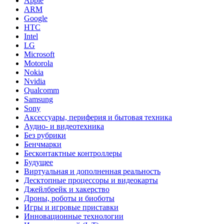
Apple
ARM
Google
HTC
Intel
LG
Microsoft
Motorola
Nokia
Nvidia
Qualcomm
Samsung
Sony
Аксессуары, периферия и бытовая техника
Аудио- и видеотехника
Без рубрики
Бенчмарки
Бесконтактные контроллеры
Будущее
Виртуальная и дополненная реальность
Десктопные процессоры и видеокарты
Джейлбрейк и хакерство
Дроны, роботы и биоботы
Игры и игровые приставки
Инновационные технологии