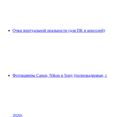
Очки виртуальной реальности (для ПК и консолей)
Фотокамеры Canon, Nikon и Sony (полнокадровые, с
2020)