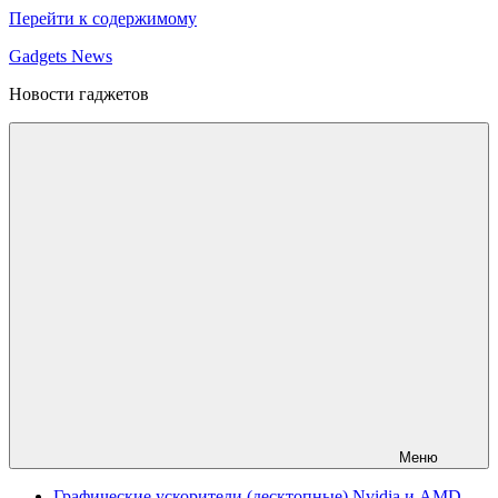
Перейти к содержимому
Gadgets News
Новости гаджетов
Меню
Графические ускорители (десктопные) Nvidia и AMD