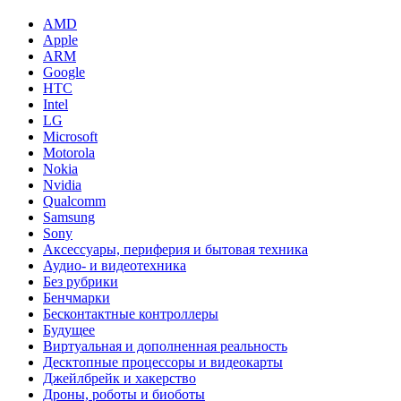
AMD
Apple
ARM
Google
HTC
Intel
LG
Microsoft
Motorola
Nokia
Nvidia
Qualcomm
Samsung
Sony
Аксессуары, периферия и бытовая техника
Аудио- и видеотехника
Без рубрики
Бенчмарки
Бесконтактные контроллеры
Будущее
Виртуальная и дополненная реальность
Десктопные процессоры и видеокарты
Джейлбрейк и хакерство
Дроны, роботы и биоботы