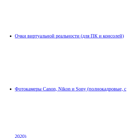
Очки виртуальной реальности (для ПК и консолей)
Фотокамеры Canon, Nikon и Sony (полнокадровые, с
2020)