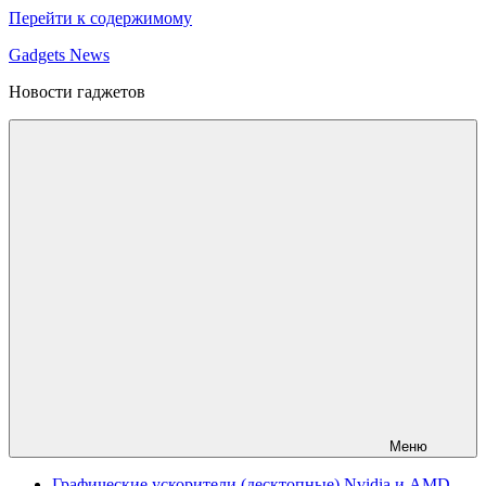
Перейти к содержимому
Gadgets News
Новости гаджетов
Меню
Графические ускорители (десктопные) Nvidia и AMD