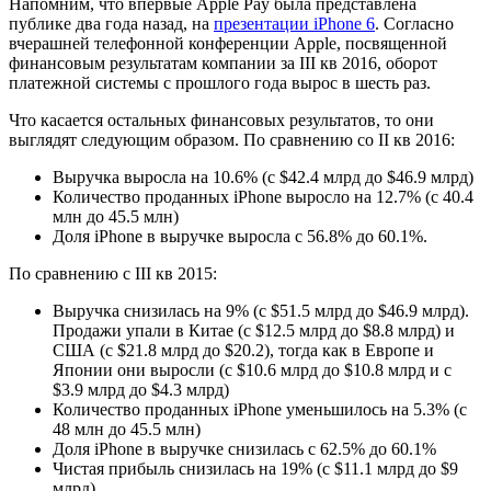
Напомним, что впервые Apple Pay была представлена
публике два года назад, на
презентации iPhone 6
. Согласно
вчерашней телефонной конференции Apple, посвященной
финансовым результатам компании за III кв 2016, оборот
платежной системы с прошлого года вырос в шесть раз.
Что касается остальных финансовых результатов, то они
выглядят следующим образом. По сравнению со II кв 2016:
Выручка выросла на 10.6% (с $42.4 млрд до $46.9 млрд)
Количество проданных iPhone выросло на 12.7% (с 40.4
млн до 45.5 млн)
Доля iPhone в выручке выросла с 56.8% до 60.1%.
По сравнению с III кв 2015:
Выручка снизилась на 9% (с $51.5 млрд до $46.9 млрд).
Продажи упали в Китае (с $12.5 млрд до $8.8 млрд) и
США (с $21.8 млрд до $20.2), тогда как в Европе и
Японии они выросли (с $10.6 млрд до $10.8 млрд и с
$3.9 млрд до $4.3 млрд)
Количество проданных iPhone уменьшилось на 5.3% (с
48 млн до 45.5 млн)
Доля iPhone в выручке снизилась с 62.5% до 60.1%
Чистая прибыль снизилась на 19% (с $11.1 млрд до $9
млрд)