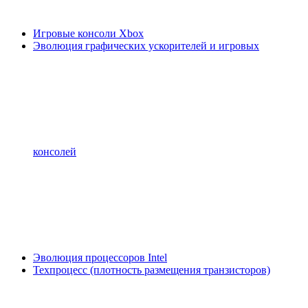
Игровые консоли Xbox
Эволюция графических ускорителей и игровых
консолей
Эволюция процессоров Intel
Техпроцесс (плотность размещения транзисторов)