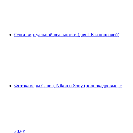
Очки виртуальной реальности (для ПК и консолей)
Фотокамеры Canon, Nikon и Sony (полнокадровые, с
2020)