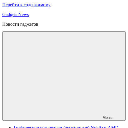
Перейти к содержимому
Gadgets News
Новости гаджетов
Меню
Графические ускорители (десктопные) Nvidia и AMD