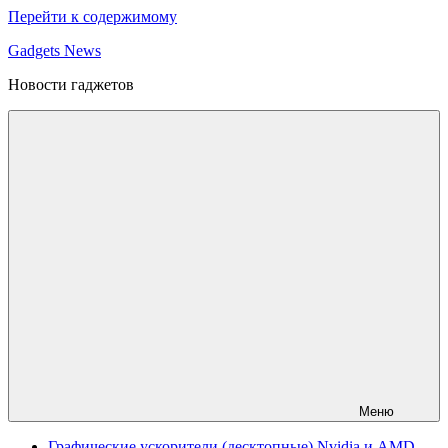
Перейти к содержимому
Gadgets News
Новости гаджетов
Меню
Графические ускорители (десктопные) Nvidia и AMD