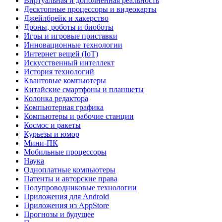
Виртуальная и дополненная реальность
Десктопные процессоры и видеокарты
Джейлбрейк и хакерство
Дроны, роботы и биоботы
Игры и игровые приставки
Инновационные технологии
Интернет вещей (IoT)
Искусственный интеллект
История технологий
Квантовые компьютеры
Китайские смартфоны и планшеты
Колонка редактора
Компьютерная графика
Компьютеры и рабочие станции
Космос и ракеты
Курьезы и юмор
Мини-ПК
Мобильные процессоры
Наука
Одноплатные компьютеры
Патенты и авторские права
Полупроводниковые технологии
Приложения для Android
Приложения из AppStore
Прогнозы и будущее