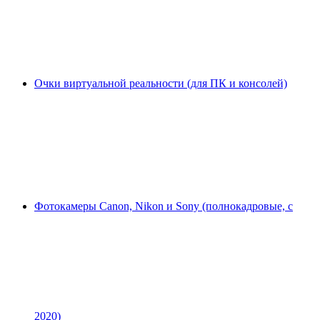
Очки виртуальной реальности (для ПК и консолей)
Фотокамеры Canon, Nikon и Sony (полнокадровые, с
2020)