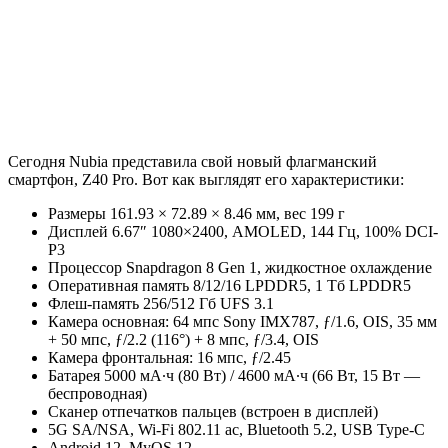
Сегодня Nubia представила свой новый флагманский
смартфон, Z40 Pro. Вот как выглядят его характеристики:
Размеры 161.93 × 72.89 × 8.46 мм, вес 199 г
Дисплей 6.67″ 1080×2400, AMOLED, 144 Гц, 100% DCI-
P3
Процессор Snapdragon 8 Gen 1, жидкостное охлаждение
Оперативная память 8/12/16 LPDDR5, 1 Тб LPDDR5
Флеш-память 256/512 Гб UFS 3.1
Камера основная: 64 мпс Sony IMX787, ƒ/1.6, OIS, 35 мм
+ 50 мпс, ƒ/2.2 (116°) + 8 мпс, ƒ/3.4, OIS
Камера фронтальная: 16 мпс, ƒ/2.45
Батарея 5000 мА∙ч (80 Вт) / 4600 мА∙ч (66 Вт, 15 Вт —
беспроводная)
Сканер отпечатков пальцев (встроен в дисплей)
5G SA/NSA, Wi-Fi 802.11 ac, Bluetooth 5.2, USB Type-C
Android 12, MyOS 12.