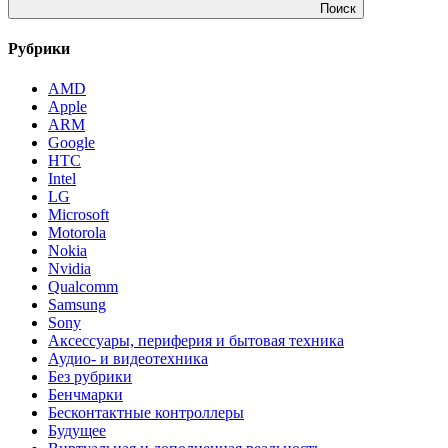
Поиск
Рубрики
AMD
Apple
ARM
Google
HTC
Intel
LG
Microsoft
Motorola
Nokia
Nvidia
Qualcomm
Samsung
Sony
Аксессуары, периферия и бытовая техника
Аудио- и видеотехника
Без рубрики
Бенчмарки
Бесконтактные контроллеры
Будущее