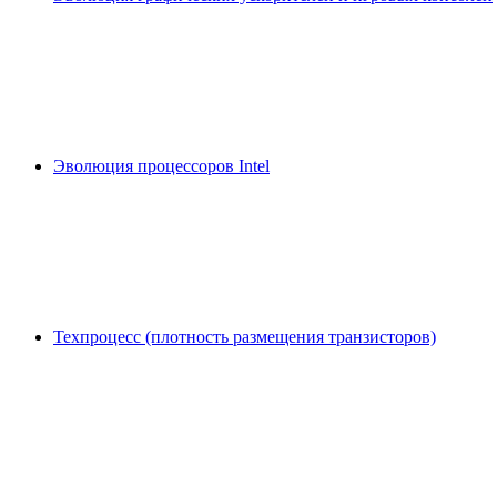
Эволюция процессоров Intel
Техпроцесс (плотность размещения транзисторов)