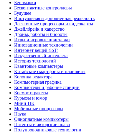
Бенчмарки
Бесконтактные контроллеры
Будущее
Виртуальная и дополненная реальность
Десктопные процессоры и видеокарты
Джейлбрейк и хакерство
Дроны, роботы и биоботы
Игры и игровые приставки
Инновационные технологии
Интернет вещей (IoT)
Искусственный интеллект
История технологий
Квантовые компьютеры
Китайские смартфоны и планшеты
Колонка редактора
Компьютерная графика
Компьютеры и рабочие станции
Космос и ракеты
Курьезы и юмор
Мини-ПК
Мобильные процессоры
Наука
Одноплатные компьютеры
Патенты и авторские права
Полупроводниковые технологии