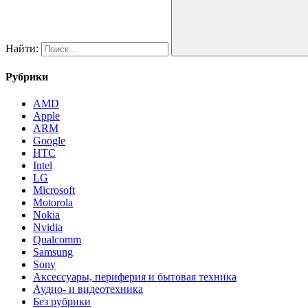
Найти:
Рубрики
AMD
Apple
ARM
Google
HTC
Intel
LG
Microsoft
Motorola
Nokia
Nvidia
Qualcomm
Samsung
Sony
Аксессуары, периферия и бытовая техника
Аудио- и видеотехника
Без рубрики