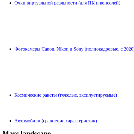
Очки виртуальной реальности (для ПК и консолей)
Фотокамеры Canon, Nikon и Sony (полнокадровые, с 2020
Космические ракеты (тяжелые, эксплуатируемые)
Автомобили (сравнение характеристик)
Mars landscape