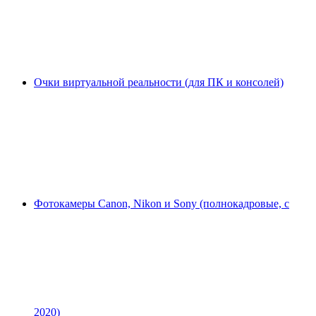
Очки виртуальной реальности (для ПК и консолей)
Фотокамеры Canon, Nikon и Sony (полнокадровые, с
2020)