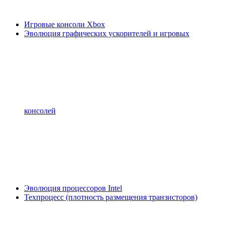
Игровые консоли Xbox
Эволюция графических ускорителей и игровых
консолей
Эволюция процессоров Intel
Техпроцесс (плотность размещения транзисторов)