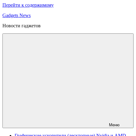
Перейти к содержимому
Gadgets News
Новости гаджетов
Меню
Графические ускорители (десктопные) Nvidia и AMD