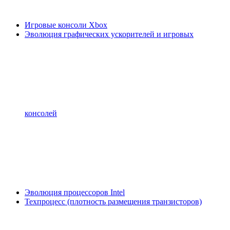
Игровые консоли Xbox
Эволюция графических ускорителей и игровых
консолей
Эволюция процессоров Intel
Техпроцесс (плотность размещения транзисторов)