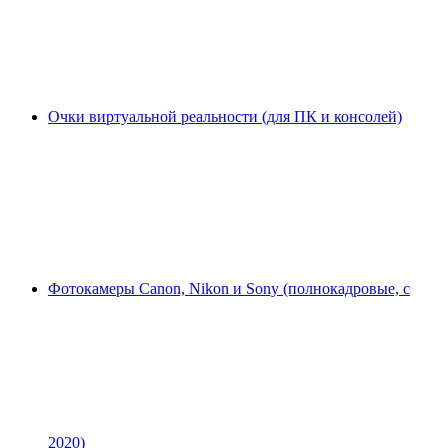
Очки виртуальной реальности (для ПК и консолей)
Фотокамеры Canon, Nikon и Sony (полнокадровые, с
2020)