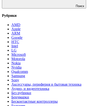
Поиск
Рубрики
AMD
Apple
ARM
Google
HTC
Intel
LG
Microsoft
Motorola
Nokia
Nvidia
Qualcomm
Samsung
Sony
Аксессуары, периферия и бытовая техника
Аудио- и видеотехника
Без рубрики
Бенчмарки
Бесконтактные контроллеры
Будущее