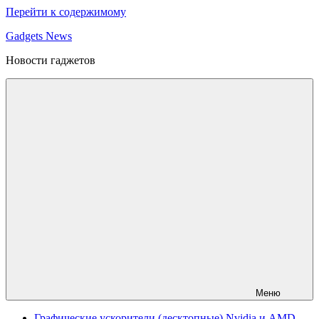
Перейти к содержимому
Gadgets News
Новости гаджетов
Меню
Графические ускорители (десктопные) Nvidia и AMD