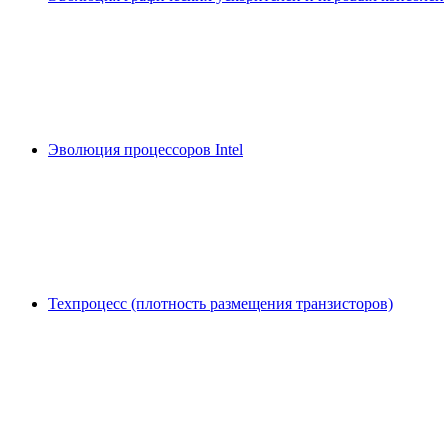
Эволюция процессоров Intel
Техпроцесс (плотность размещения транзисторов)