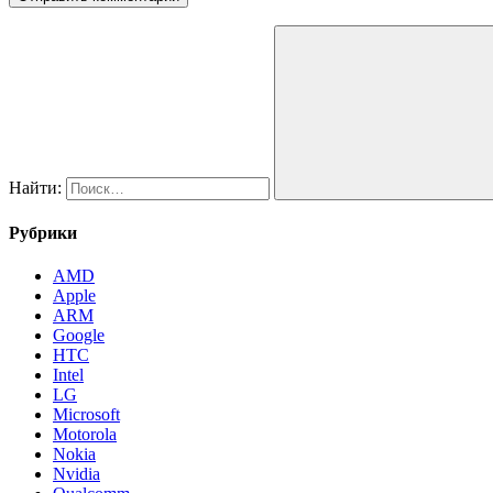
Найти:
Рубрики
AMD
Apple
ARM
Google
HTC
Intel
LG
Microsoft
Motorola
Nokia
Nvidia