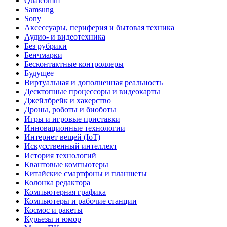
Qualcomm
Samsung
Sony
Аксессуары, периферия и бытовая техника
Аудио- и видеотехника
Без рубрики
Бенчмарки
Бесконтактные контроллеры
Будущее
Виртуальная и дополненная реальность
Десктопные процессоры и видеокарты
Джейлбрейк и хакерство
Дроны, роботы и биоботы
Игры и игровые приставки
Инновационные технологии
Интернет вещей (IoT)
Искусственный интеллект
История технологий
Квантовые компьютеры
Китайские смартфоны и планшеты
Колонка редактора
Компьютерная графика
Компьютеры и рабочие станции
Космос и ракеты
Курьезы и юмор