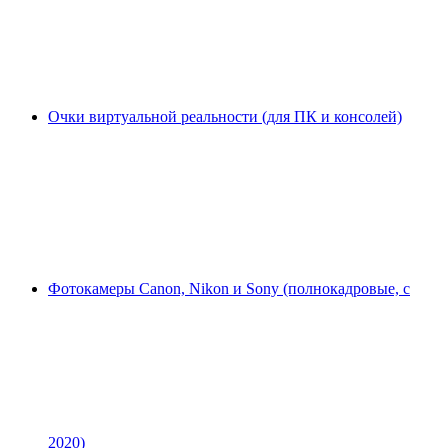
Очки виртуальной реальности (для ПК и консолей)
Фотокамеры Canon, Nikon и Sony (полнокадровые, с
2020)