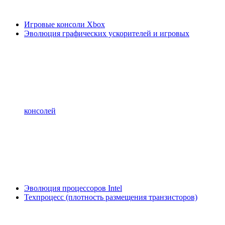
Игровые консоли Xbox
Эволюция графических ускорителей и игровых
консолей
Эволюция процессоров Intel
Техпроцесс (плотность размещения транзисторов)