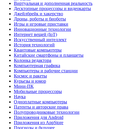
Виртуальная и дополненная реальность
Десктопные процессоры и видеокарты
Джейлбрейк и хакерство
Дроны, роботы и биоботы
Игры и игровые приставки
Инновационные технологии
Интернет вещей (IoT)
Искусственный интеллект
История технологий
Квантовые компьютеры
Китайские смартфоны и планшеты
Колонка редактора
Компьютерная графика
Компьютеры и рабочие станции
Космос и ракеты
Курьезы и юмор
Мини-ПК
Мобильные процессоры
Наука
Одноплатные компьютеры
Патенты и авторские права
Полупроводниковые технологии
Приложения для Android
Приложения из AppStore
Прогнозы и будущее