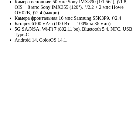
Камера основная: 50 мпс Sony IMX890 (1/1.56″), ƒ/1.8,
OIS + 8 мпс Sony IMX355 (120°), ƒ/2.2 + 2 мпс Howe
OV02B, ƒ/2.4 (макро)
Камера фронтальная 16 мпс Samsung S5K3P9, ƒ/2.4
Батарея 6100 мА∙ч (100 Вт — 100% за 36 мин)
5G SA/NSA, Wi-Fi 7 (802.11 be), Bluetooth 5.4, NFC, USB
Type-C
Android 14, ColorOS 14.1.