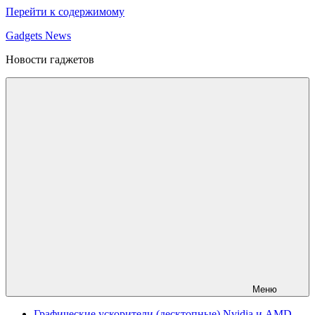
Перейти к содержимому
Gadgets News
Новости гаджетов
Меню
Графические ускорители (десктопные) Nvidia и AMD