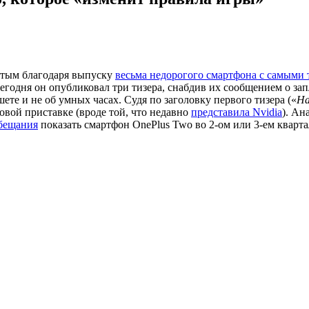
нитым благодаря выпуску
весьма недорогого смартфона с самыми
егодня он опубликовал три тизера, снабдив их сообщением о за
ете и не об умных часах. Судя по заголовку первого тизера («
На
ровой приставке (вроде той, что недавно
представила Nvidia
). Ан
бещания
показать смартфон OnePlus Two во 2-ом или 3-ем кварта