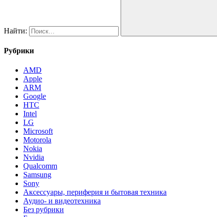
Найти:
Рубрики
AMD
Apple
ARM
Google
HTC
Intel
LG
Microsoft
Motorola
Nokia
Nvidia
Qualcomm
Samsung
Sony
Аксессуары, периферия и бытовая техника
Аудио- и видеотехника
Без рубрики