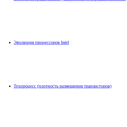
Эволюция процессоров Intel
Техпроцесс (плотность размещения транзисторов)