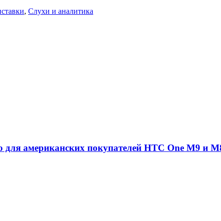
иставки
,
Слухи и аналитика
ю для американских покупателей HTC One M9 и M