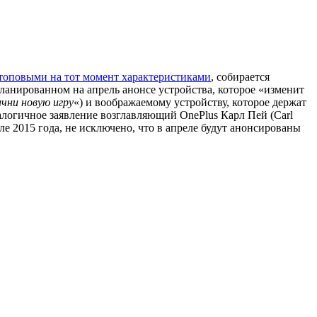
 топовыми на тот момент характеристиками
, собирается
планированном на апрель анонсе устройства, которое «изменит
чни новую игру
«) и воображаемому устройству, которое держат
алогичное заявление возглавляющий OnePlus Карл Пей (Carl
ле 2015 года, не исключено, что в апреле будут анонсированы