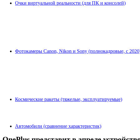
Очки виртуальной реальности (для ПК и консолей)
Фотокамеры Canon, Nikon и Sony (полнокадровые, с 2020
Космические ракеты (тяжелые, эксплуатируемые)
Автомобили (сравнение характеристик)
OnePlus представит в апреле устройств