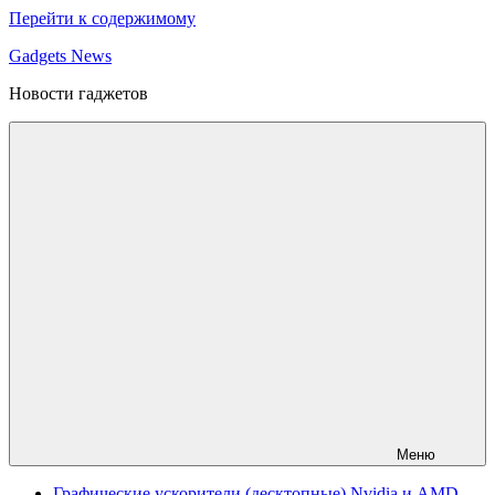
Перейти к содержимому
Gadgets News
Новости гаджетов
Меню
Графические ускорители (десктопные) Nvidia и AMD