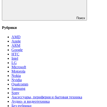
Поиск
Рубрики
AMD
Apple
ARM
Google
HTC
Intel
LG
Microsoft
Motorola
Nokia
Nvidia
Qualcomm
Samsung
Sony
Аксессуары, периферия и бытовая техника
Аудио- и видеотехника
Без рубрики