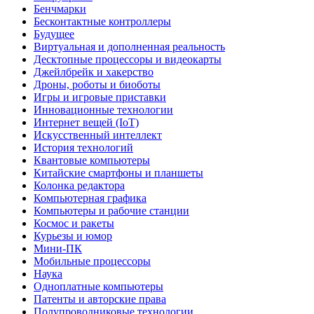
Бенчмарки
Бесконтактные контроллеры
Будущее
Виртуальная и дополненная реальность
Десктопные процессоры и видеокарты
Джейлбрейк и хакерство
Дроны, роботы и биоботы
Игры и игровые приставки
Инновационные технологии
Интернет вещей (IoT)
Искусственный интеллект
История технологий
Квантовые компьютеры
Китайские смартфоны и планшеты
Колонка редактора
Компьютерная графика
Компьютеры и рабочие станции
Космос и ракеты
Курьезы и юмор
Мини-ПК
Мобильные процессоры
Наука
Одноплатные компьютеры
Патенты и авторские права
Полупроводниковые технологии