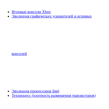
Игровые консоли Xbox
Эволюция графических ускорителей и игровых
консолей
Эволюция процессоров Intel
Техпроцесс (плотность размещения транзисторов)