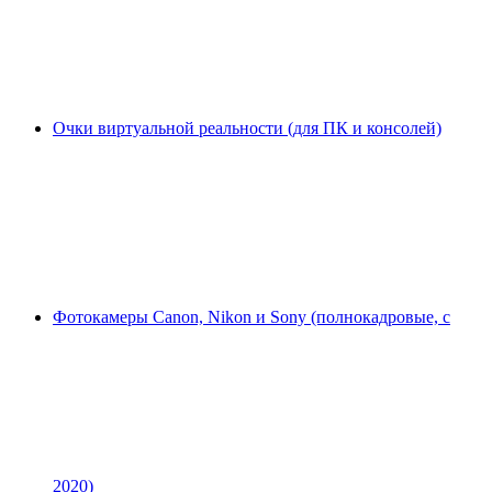
Очки виртуальной реальности (для ПК и консолей)
Фотокамеры Canon, Nikon и Sony (полнокадровые, с
2020)