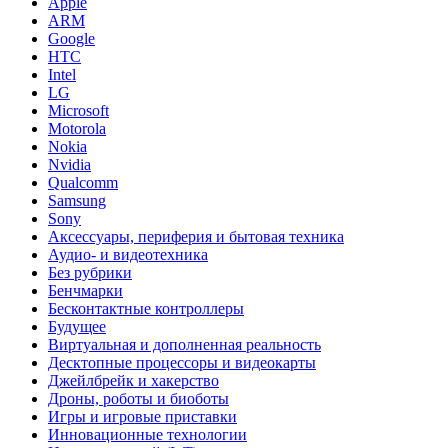
Apple
ARM
Google
HTC
Intel
LG
Microsoft
Motorola
Nokia
Nvidia
Qualcomm
Samsung
Sony
Аксессуары, периферия и бытовая техника
Аудио- и видеотехника
Без рубрики
Бенчмарки
Бесконтактные контроллеры
Будущее
Виртуальная и дополненная реальность
Десктопные процессоры и видеокарты
Джейлбрейк и хакерство
Дроны, роботы и биоботы
Игры и игровые приставки
Инновационные технологии