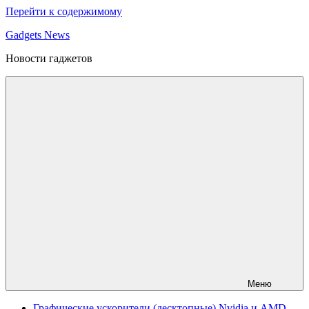
Перейти к содержимому
Gadgets News
Новости гаджетов
Меню
Графические ускорители (десктопные) Nvidia и AMD