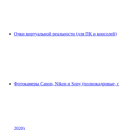
Очки виртуальной реальности (для ПК и консолей)
Фотокамеры Canon, Nikon и Sony (полнокадровые, с
2020)