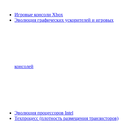
Игровые консоли Xbox
Эволюция графических ускорителей и игровых
консолей
Эволюция процессоров Intel
Техпроцесс (плотность размещения транзисторов)