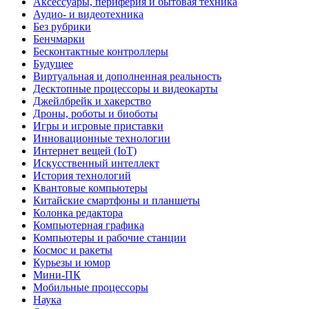
Аксессуары, периферия и бытовая техника
Аудио- и видеотехника
Без рубрики
Бенчмарки
Бесконтактные контроллеры
Будущее
Виртуальная и дополненная реальность
Десктопные процессоры и видеокарты
Джейлбрейк и хакерство
Дроны, роботы и биоботы
Игры и игровые приставки
Инновационные технологии
Интернет вещей (IoT)
Искусственный интеллект
История технологий
Квантовые компьютеры
Китайские смартфоны и планшеты
Колонка редактора
Компьютерная графика
Компьютеры и рабочие станции
Космос и ракеты
Курьезы и юмор
Мини-ПК
Мобильные процессоры
Наука