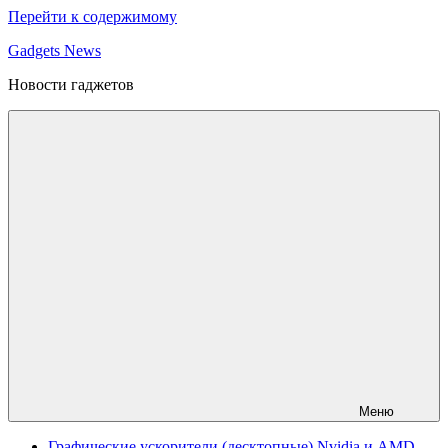
Перейти к содержимому
Gadgets News
Новости гаджетов
Меню
Графические ускорители (десктопные) Nvidia и AMD