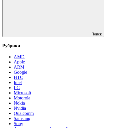
Поиск
Рубрики
AMD
Apple
ARM
Google
HTC
Intel
LG
Microsoft
Motorola
Nokia
Nvidia
Qualcomm
Samsung
Sony