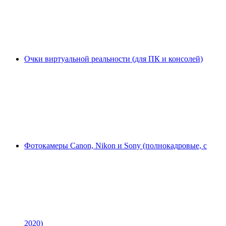
Очки виртуальной реальности (для ПК и консолей)
Фотокамеры Canon, Nikon и Sony (полнокадровые, с
2020)