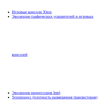
Игровые консоли Xbox
Эволюция графических ускорителей и игровых
консолей
Эволюция процессоров Intel
Техпроцесс (плотность размещения транзисторов)