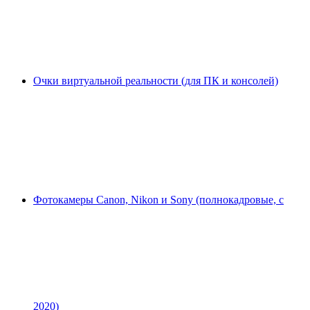
Очки виртуальной реальности (для ПК и консолей)
Фотокамеры Canon, Nikon и Sony (полнокадровые, с
2020)