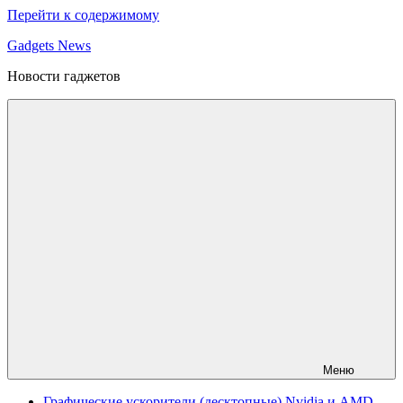
Перейти к содержимому
Gadgets News
Новости гаджетов
Меню
Графические ускорители (десктопные) Nvidia и AMD