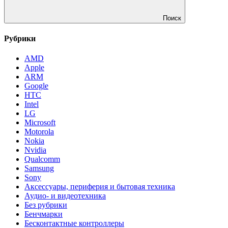
Поиск
Рубрики
AMD
Apple
ARM
Google
HTC
Intel
LG
Microsoft
Motorola
Nokia
Nvidia
Qualcomm
Samsung
Sony
Аксессуары, периферия и бытовая техника
Аудио- и видеотехника
Без рубрики
Бенчмарки
Бесконтактные контроллеры