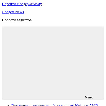
Перейти к содержимому
Gadgets News
Новости гаджетов
Меню
Графические ускорители (десктопные) Nvidia и AMD