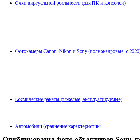
Очки виртуальной реальности (для ПК и консолей)
Фотокамеры Canon, Nikon и Sony (полнокадровые, с 2020
Космические ракеты (тяжелые, эксплуатируемые)
Автомобили (сравнение характеристик)
Опубликованы фото объективов Sony, к