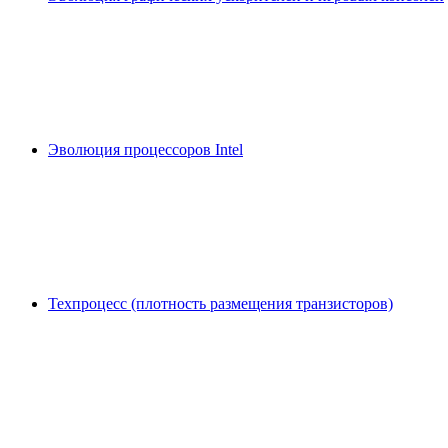
Эволюция процессоров Intel
Техпроцесс (плотность размещения транзисторов)