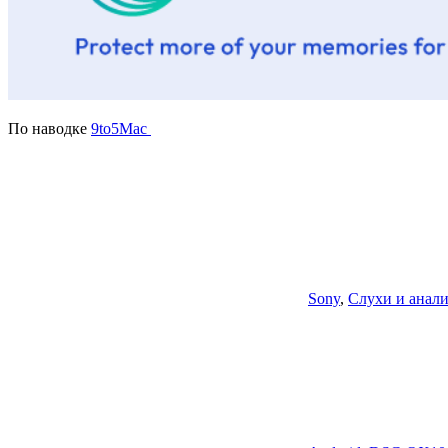
По наводке
9to5Mac
Sony
,
Слухи и анал