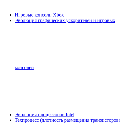
Игровые консоли Xbox
Эволюция графических ускорителей и игровых
консолей
Эволюция процессоров Intel
Техпроцесс (плотность размещения транзисторов)