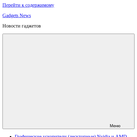
Перейти к содержимому
Gadgets News
Новости гаджетов
Меню
Графические ускорители (десктопные) Nvidia и AMD