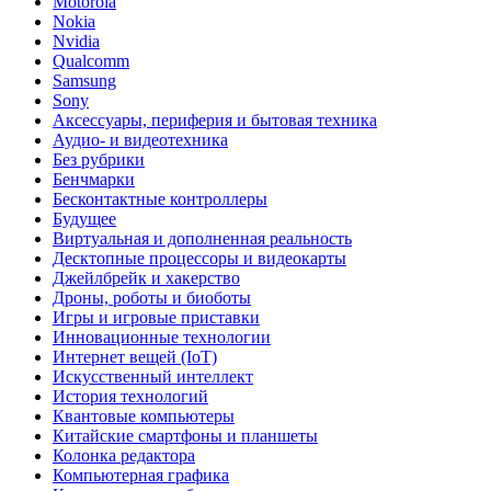
Motorola
Nokia
Nvidia
Qualcomm
Samsung
Sony
Аксессуары, периферия и бытовая техника
Аудио- и видеотехника
Без рубрики
Бенчмарки
Бесконтактные контроллеры
Будущее
Виртуальная и дополненная реальность
Десктопные процессоры и видеокарты
Джейлбрейк и хакерство
Дроны, роботы и биоботы
Игры и игровые приставки
Инновационные технологии
Интернет вещей (IoT)
Искусственный интеллект
История технологий
Квантовые компьютеры
Китайские смартфоны и планшеты
Колонка редактора
Компьютерная графика