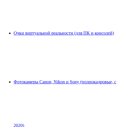
Очки виртуальной реальности (для ПК и консолей)
Фотокамеры Canon, Nikon и Sony (полнокадровые, с
2020)