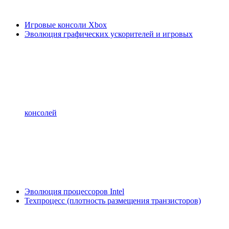
Игровые консоли Xbox
Эволюция графических ускорителей и игровых
консолей
Эволюция процессоров Intel
Техпроцесс (плотность размещения транзисторов)