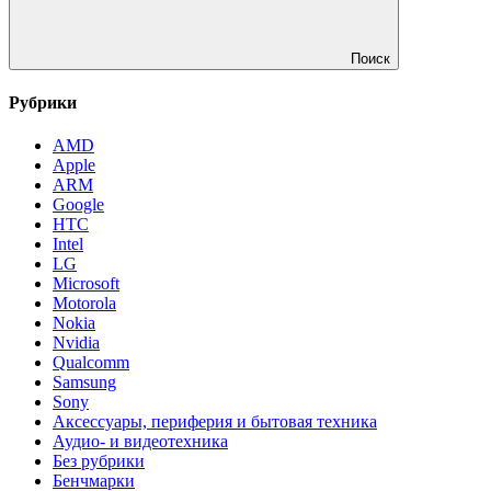
Поиск
Рубрики
AMD
Apple
ARM
Google
HTC
Intel
LG
Microsoft
Motorola
Nokia
Nvidia
Qualcomm
Samsung
Sony
Аксессуары, периферия и бытовая техника
Аудио- и видеотехника
Без рубрики
Бенчмарки