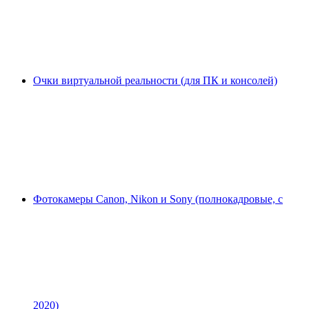
Очки виртуальной реальности (для ПК и консолей)
Фотокамеры Canon, Nikon и Sony (полнокадровые, с
2020)