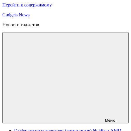
Перейти к содержимому
Gadgets News
Новости гаджетов
Меню
Графические ускорители (десктопные) Nvidia и AMD