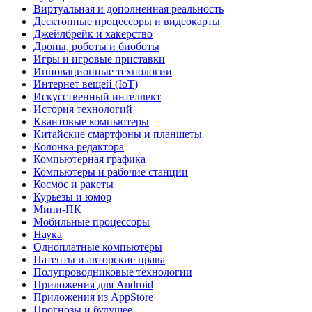
Виртуальная и дополненная реальность
Десктопные процессоры и видеокарты
Джейлбрейк и хакерство
Дроны, роботы и биоботы
Игры и игровые приставки
Инновационные технологии
Интернет вещей (IoT)
Искусственный интеллект
История технологий
Квантовые компьютеры
Китайские смартфоны и планшеты
Колонка редактора
Компьютерная графика
Компьютеры и рабочие станции
Космос и ракеты
Курьезы и юмор
Мини-ПК
Мобильные процессоры
Наука
Одноплатные компьютеры
Патенты и авторские права
Полупроводниковые технологии
Приложения для Android
Приложения из AppStore
Прогнозы и будущее