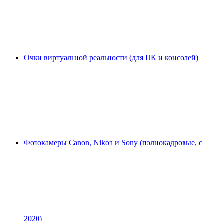
Очки виртуальной реальности (для ПК и консолей)
Фотокамеры Canon, Nikon и Sony (полнокадровые, с
2020)