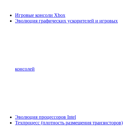
Игровые консоли Xbox
Эволюция графических ускорителей и игровых
консолей
Эволюция процессоров Intel
Техпроцесс (плотность размещения транзисторов)