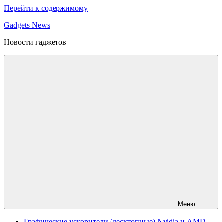
Перейти к содержимому
Gadgets News
Новости гаджетов
Меню
Графические ускорители (десктопные) Nvidia и AMD