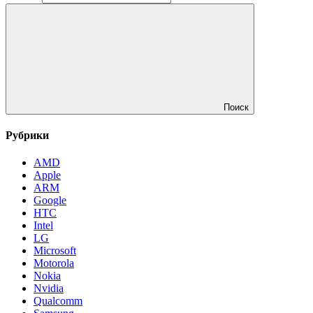
Поиск
Рубрики
AMD
Apple
ARM
Google
HTC
Intel
LG
Microsoft
Motorola
Nokia
Nvidia
Qualcomm