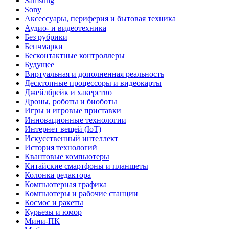
Samsung
Sony
Аксессуары, периферия и бытовая техника
Аудио- и видеотехника
Без рубрики
Бенчмарки
Бесконтактные контроллеры
Будущее
Виртуальная и дополненная реальность
Десктопные процессоры и видеокарты
Джейлбрейк и хакерство
Дроны, роботы и биоботы
Игры и игровые приставки
Инновационные технологии
Интернет вещей (IoT)
Искусственный интеллект
История технологий
Квантовые компьютеры
Китайские смартфоны и планшеты
Колонка редактора
Компьютерная графика
Компьютеры и рабочие станции
Космос и ракеты
Курьезы и юмор
Мини-ПК