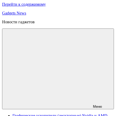
Перейти к содержимому
Gadgets News
Новости гаджетов
Меню
Графические ускорители (десктопные) Nvidia и AMD