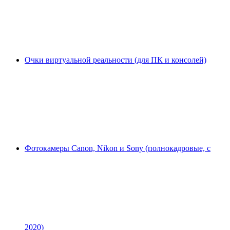
Очки виртуальной реальности (для ПК и консолей)
Фотокамеры Canon, Nikon и Sony (полнокадровые, с
2020)