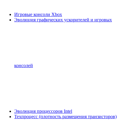
Игровые консоли Xbox
Эволюция графических ускорителей и игровых
консолей
Эволюция процессоров Intel
Техпроцесс (плотность размещения транзисторов)