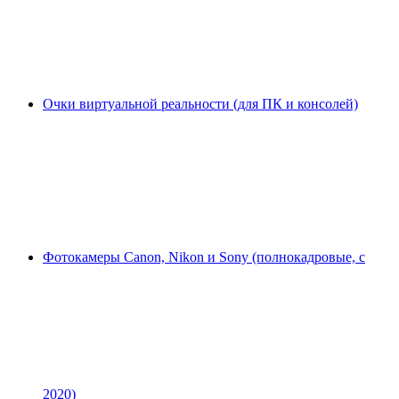
Очки виртуальной реальности (для ПК и консолей)
Фотокамеры Canon, Nikon и Sony (полнокадровые, с
2020)