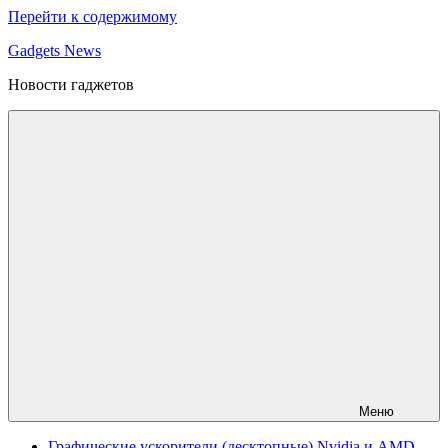
Перейти к содержимому
Gadgets News
Новости гаджетов
Меню
Графические ускорители (десктопные) Nvidia и AMD