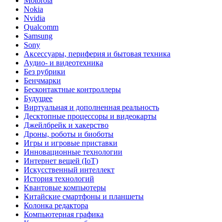
Motorola
Nokia
Nvidia
Qualcomm
Samsung
Sony
Аксессуары, периферия и бытовая техника
Аудио- и видеотехника
Без рубрики
Бенчмарки
Бесконтактные контроллеры
Будущее
Виртуальная и дополненная реальность
Десктопные процессоры и видеокарты
Джейлбрейк и хакерство
Дроны, роботы и биоботы
Игры и игровые приставки
Инновационные технологии
Интернет вещей (IoT)
Искусственный интеллект
История технологий
Квантовые компьютеры
Китайские смартфоны и планшеты
Колонка редактора
Компьютерная графика