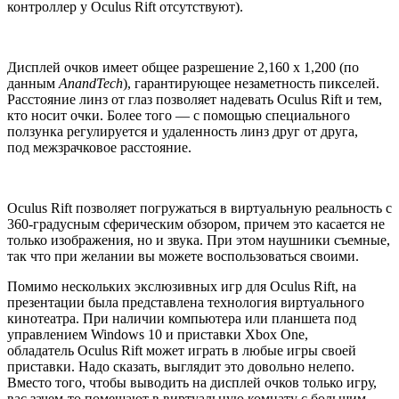
контроллер у Oculus Rift отсутствуют).
Дисплей очков имеет общее разрешение 2,160 x 1,200 (по
данным
AnandTech
), гарантирующее незаметность пикселей.
Расстояние линз от глаз позволяет надевать Oculus Rift и тем,
кто носит очки. Более того — с помощью специального
ползунка регулируется и удаленность линз друг от друга,
под межзрачковое расстояние.
Oculus Rift позволяет погружаться в виртуальную реальность с
360-градусным сферическим обзором, причем это касается не
только изображения, но и звука. При этом наушники съемные,
так что при желании вы можете воспользоваться своими.
Помимо нескольких экслюзивных игр для Oculus Rift, на
презентации была представлена технология виртуального
кинотеатра. При наличии компьютера или планшета под
управлением Windows 10 и приставки Xbox One,
обладатель Oculus Rift может играть в любые игры своей
приставки. Надо сказать, выглядит это довольно нелепо.
Вместо того, чтобы выводить на дисплей очков только игру,
вас зачем-то помещают в виртуальную комнату с большим