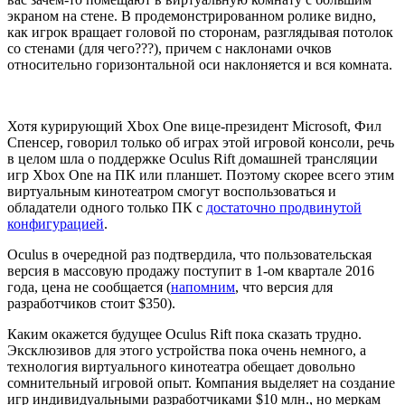
экраном на стене. В продемонстрированном ролике видно,
как игрок вращает головой по сторонам, разглядывая потолок
со стенами (для чего???), причем с наклонами очков
относительно горизонтальной оси наклоняется и вся комната.
Хотя курирующий Xbox One вице-президент Microsoft, Фил
Спенсер, говорил только об играх этой игровой консоли, речь
в целом шла о поддержке Oculus Rift домашней трансляции
игр Xbox One на ПК или планшет. Поэтому скорее всего этим
виртуальным кинотеатром смогут воспользоваться и
обладатели одного только ПК с
достаточно продвинутой
конфигурацией
.
Oculus в очередной раз подтвердила, что пользовательская
версия в массовую продажу поступит в 1-ом квартале 2016
года, цена не сообщается (
напомним
, что версия для
разработчиков стоит $350).
Каким окажется будущее Oculus Rift пока сказать трудно.
Эксклюзивов для этого устройства пока очень немного, а
технология виртуального кинотеатра обещает довольно
сомнительный игровой опыт. Компания выделяет на создание
игр индивидуальными разработчиками $10 млн., но меркам