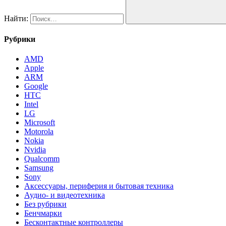
Найти:
Рубрики
AMD
Apple
ARM
Google
HTC
Intel
LG
Microsoft
Motorola
Nokia
Nvidia
Qualcomm
Samsung
Sony
Аксессуары, периферия и бытовая техника
Аудио- и видеотехника
Без рубрики
Бенчмарки
Бесконтактные контроллеры