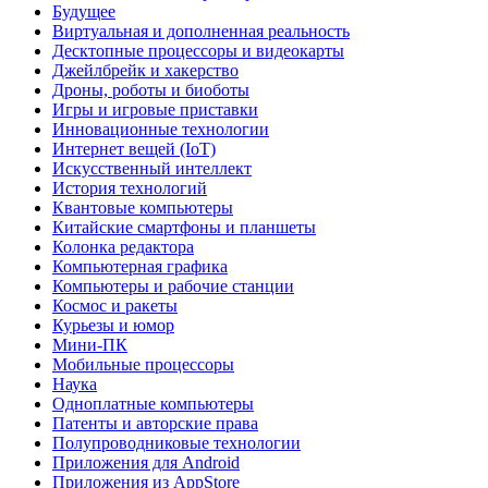
Будущее
Виртуальная и дополненная реальность
Десктопные процессоры и видеокарты
Джейлбрейк и хакерство
Дроны, роботы и биоботы
Игры и игровые приставки
Инновационные технологии
Интернет вещей (IoT)
Искусственный интеллект
История технологий
Квантовые компьютеры
Китайские смартфоны и планшеты
Колонка редактора
Компьютерная графика
Компьютеры и рабочие станции
Космос и ракеты
Курьезы и юмор
Мини-ПК
Мобильные процессоры
Наука
Одноплатные компьютеры
Патенты и авторские права
Полупроводниковые технологии
Приложения для Android
Приложения из AppStore