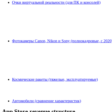
Очки виртуальной реальности (для ПК и консолей)
Фотокамеры Canon, Nikon и Sony (полнокадровые, с 2020
Космические ракеты (тяжелые, эксплуатируемые)
Автомобили (сравнение характеристик)
App Store revenue structure