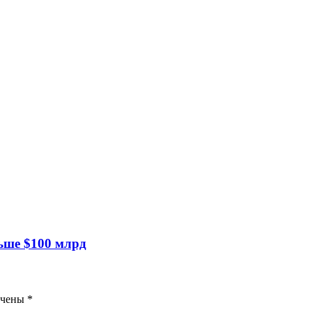
ьше $100 млрд
ечены
*