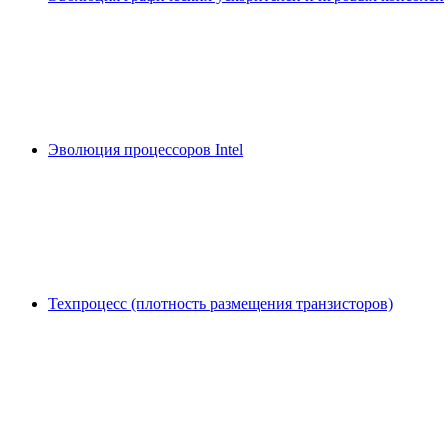
Эволюция процессоров Intel
Техпроцесс (плотность размещения транзисторов)