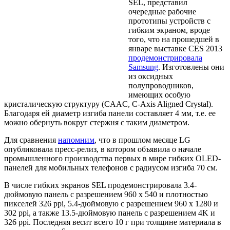
SEL, представил
очередные рабочие
прототипы устройств с
гибким экраном, вроде
того, что на прошедшей в
январе выставке CES 2013
продемонстрировала
Samsung
. Изготовлены они
из оксидных
полупроводников,
имеющих особую
кристалическую структуру (CAAC, C-Axis Aligned Crystal).
Благодаря ей диаметр изгиба панели составляет 4 мм, т.е. ее
можно обернуть вокруг стержня с таким диаметром.
Для сравнения
напомним
, что в прошлом месяце LG
опубликовала пресс-релиз, в котором объявила о начале
промышленного производства первых в мире гибких OLED-
панелей для мобильных телефонов с радиусом изгиба 70 см.
В числе гибких экранов SEL продемонстрировала 3.4-
дюймовую панель с разрешением 960 x 540 и плотностью
пикселей 326 ppi, 5.4-дюймовую с разрешением 960 x 1280 и
302 ppi, а также 13.5-дюймовую панель с разрешением 4K и
326 ppi. Последняя весит всего 10 г при толщине материала в