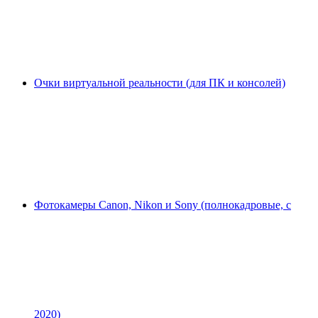
Очки виртуальной реальности (для ПК и консолей)
Фотокамеры Canon, Nikon и Sony (полнокадровые, с
2020)