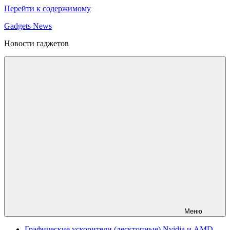
Перейти к содержимому
Gadgets News
Новости гаджетов
Меню
Графические ускорители (десктопные) Nvidia и AMD