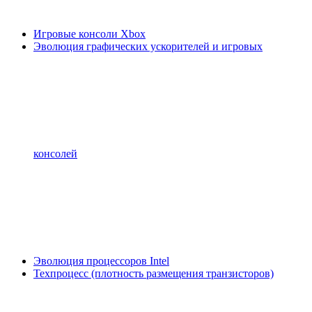
Игровые консоли Xbox
Эволюция графических ускорителей и игровых
консолей
Эволюция процессоров Intel
Техпроцесс (плотность размещения транзисторов)