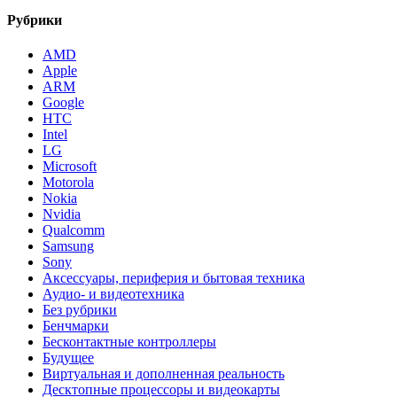
Рубрики
AMD
Apple
ARM
Google
HTC
Intel
LG
Microsoft
Motorola
Nokia
Nvidia
Qualcomm
Samsung
Sony
Аксессуары, периферия и бытовая техника
Аудио- и видеотехника
Без рубрики
Бенчмарки
Бесконтактные контроллеры
Будущее
Виртуальная и дополненная реальность
Десктопные процессоры и видеокарты