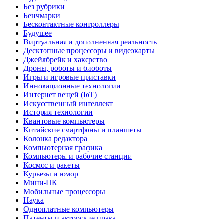
Без рубрики
Бенчмарки
Бесконтактные контроллеры
Будущее
Виртуальная и дополненная реальность
Десктопные процессоры и видеокарты
Джейлбрейк и хакерство
Дроны, роботы и биоботы
Игры и игровые приставки
Инновационные технологии
Интернет вещей (IoT)
Искусственный интеллект
История технологий
Квантовые компьютеры
Китайские смартфоны и планшеты
Колонка редактора
Компьютерная графика
Компьютеры и рабочие станции
Космос и ракеты
Курьезы и юмор
Мини-ПК
Мобильные процессоры
Наука
Одноплатные компьютеры
Патенты и авторские права