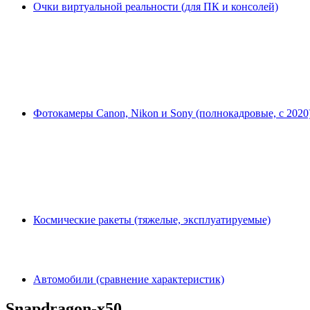
Очки виртуальной реальности (для ПК и консолей)
Фотокамеры Canon, Nikon и Sony (полнокадровые, с 2020
Космические ракеты (тяжелые, эксплуатируемые)
Автомобили (сравнение характеристик)
Snapdragon-x50