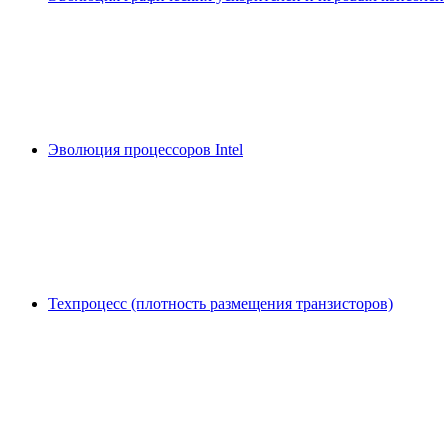
Эволюция процессоров Intel
Техпроцесс (плотность размещения транзисторов)