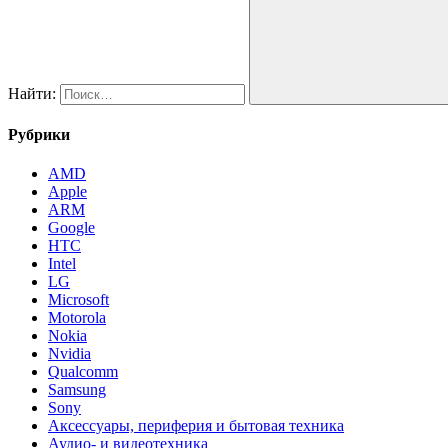
Найти:
Рубрики
AMD
Apple
ARM
Google
HTC
Intel
LG
Microsoft
Motorola
Nokia
Nvidia
Qualcomm
Samsung
Sony
Аксессуары, периферия и бытовая техника
Аудио- и видеотехника