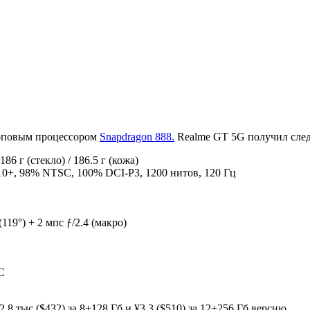
топовым процессором
Snapdragon 888.
Realme GT 5G получил сле
186 г (стекло) / 186.5 г (кожа)
+, 98% NTSC, 100% DCI-P3, 1200 нитов, 120 Гц
119°) + 2 мпс ƒ/2.4 (макро)
C
 тыс ($432) за 8+128 Гб и ¥3.3 ($510) за 12+256 Гб версию.