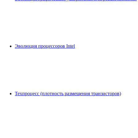
Эволюция процессоров Intel
Техпроцесс (плотность размещения транзисторов)