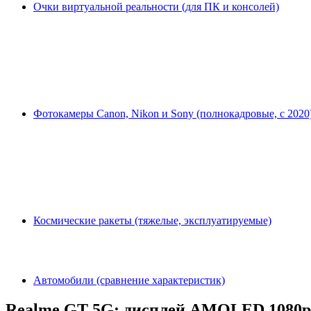
Очки виртуальной реальности (для ПК и консолей)
Фотокамеры Canon, Nikon и Sony (полнокадровые, с 2020
Космические ракеты (тяжелые, эксплуатируемые)
Автомобили (сравнение характеристик)
Realme GT 5G: дисплей AMOLED 1080p 1