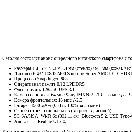
Сегодня состоялся анонс очередного китайского смартфона с 
Размеры 158.5 × 73.3 × 8.4 мм (стекло) / 9.1 мм (кожа), вес 
Дисплей 6.43″ 1080×2400 Samsung Super AMOLED, HDR10
Процессор Snapdragon 888
Оперативная память 8/12 LPDDR5
Флеш-память 128/256 UFS 3.1
Камера основная: 64 мпс Sony IMX682 ƒ/1.8 + 8 мпс ƒ/2.3 (
Камера фронтальная: 16 мпс ƒ/2.5
Батарея 4500 мА∙ч (65 Вт, 100% за 35 мин)
Сканер отпечатков пальцев (встроен в дисплей)
5G SA/NSA, Wi-Fi 6e (802.11 ax), Bluetooth 5.2, USB Type-
Android 11, Realme UI 2.0.
Китайские продажи Realme GT 5G стартуют 10 марта по цене ¥2.8