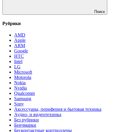
Поиск
Рубрики
AMD
Apple
ARM
Google
HTC
Intel
LG
Microsoft
Motorola
Nokia
Nvidia
Qualcomm
Samsung
Sony
Аксессуары, периферия и бытовая техника
Аудио- и видеотехника
Без рубрики
Бенчмарки
Бесконтактные контроллеры