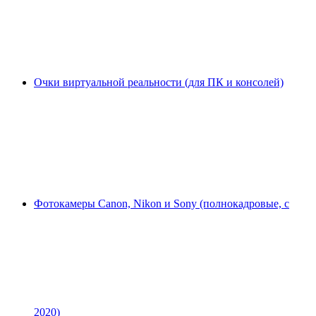
Очки виртуальной реальности (для ПК и консолей)
Фотокамеры Canon, Nikon и Sony (полнокадровые, с
2020)