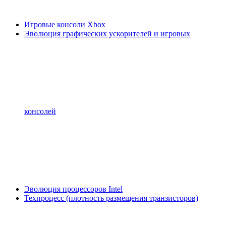
Игровые консоли Xbox
Эволюция графических ускорителей и игровых
консолей
Эволюция процессоров Intel
Техпроцесс (плотность размещения транзисторов)