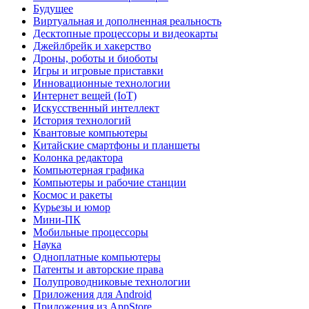
Будущее
Виртуальная и дополненная реальность
Десктопные процессоры и видеокарты
Джейлбрейк и хакерство
Дроны, роботы и биоботы
Игры и игровые приставки
Инновационные технологии
Интернет вещей (IoT)
Искусственный интеллект
История технологий
Квантовые компьютеры
Китайские смартфоны и планшеты
Колонка редактора
Компьютерная графика
Компьютеры и рабочие станции
Космос и ракеты
Курьезы и юмор
Мини-ПК
Мобильные процессоры
Наука
Одноплатные компьютеры
Патенты и авторские права
Полупроводниковые технологии
Приложения для Android
Приложения из AppStore