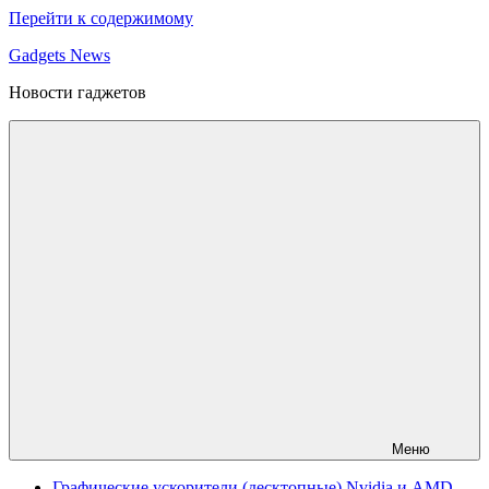
Перейти к содержимому
Gadgets News
Новости гаджетов
Меню
Графические ускорители (десктопные) Nvidia и AMD